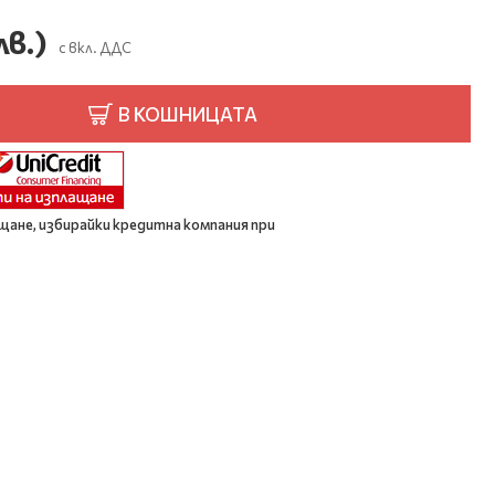
лв.)
с вкл. ДДС
В КОШНИЦАТА
щане, избирайки кредитна компания при