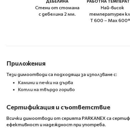
ДЕБЕЛИНА
РАБОТНА ТЕМПЕРАТ
Стени от стомана
Най-висок
с дебелина 2 мм.
температурен кл
T 600 – Мax 600°
Приложения
Тези димоотводи са подходящи за използване с:
Камини и печки на дърва
Котли на твърдо гориво
Сертификация и съответствие
Всички димоотводи от серията PARKANEX са сертифи
ефективност и надеждност при употреба.