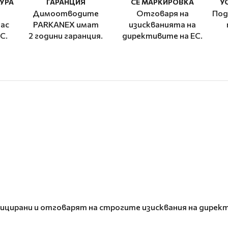
УРА
ГАРАНЦИЯ
CE МАРКИРОВКА
У
Димоотводите
Отговаря на
Под
ас
PARKANEX имат
изискванията на
C.
2 години гаранция.
директивите на ЕС.
цирани и отговарят на строгите изисквания на директ