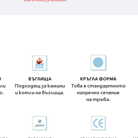
О
ВЪГЛИЩА
КРЪГЛА ФОРМА
ли
Подходящ за камини
Това е стандартното
о.
и котли на въглища.
напречно сечение
на тръба.