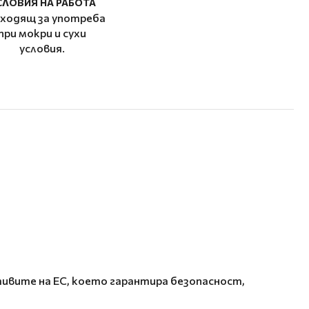
СЛОВИЯ НА РАБОТА
ходящ за употреба
при мокри и сухи
условия.
ивите на ЕС, което гарантира безопасност,