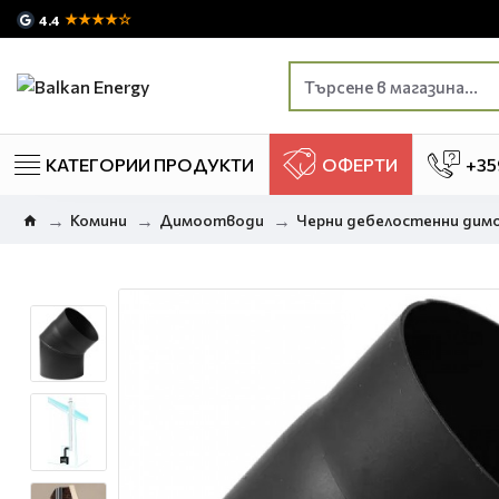
★★★★☆
4.4
КАТЕГОРИИ ПРОДУКТИ
ОФЕРТИ
+35
Комини
Димоотводи
Черни дебелостенни ди