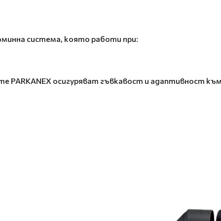
оминна система, която работи при:
те PARKANEX осигуряват гъвкавост и адаптивност към