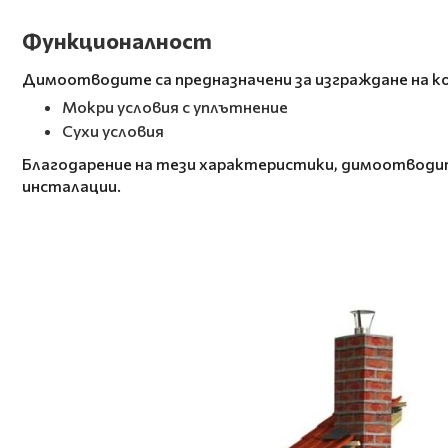
Функционалност
Димоотводите са предназначени за изграждане на к
Мокри условия с уплътнение
Сухи условия
Благодарение на тези характеристики, димоотводи
инсталации.