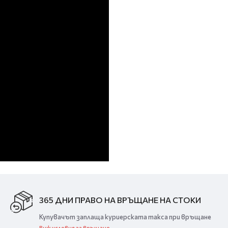
365 ДНИ ПРАВО НА ВРЪЩАНЕ НА СТОКИ
Купувачът заплаща куриерската такса при връщане
Виж условия за връщане