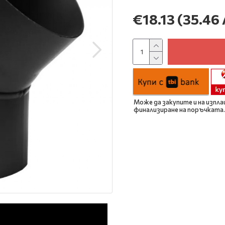
€18.13
(35.46 
Може да закупите и на изпла
финализиране на поръчката.