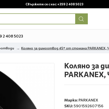
Свържете се с нас: +359 2 408 5023
9 2 408 5023
моотводи
Коляно за димоотвод 45° от стомана PARKANEX, Ч
Коляно за д
PARKANEX, Ч
Марка:
PARKANEX
SKU:
5901592607156