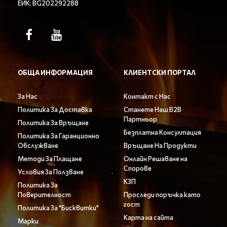
ЕИК: BG202292288
ОБЩА ИНФОРМАЦИЯ
КЛИЕНТСКИ ПОРТАЛ
За Нас
Контакт с Нас
Политика За Доставка
Станете Наш B2B
Партньор
Политика За Връщане
Безплатна Консултация
Политика За Гаранционно
Обслужване
Връщане На Продукти
Методи За Плащане
Онлайн Решаване на
Спорове
Условия За Ползване
КЗП
Политика За
Поверителност
Проследи поръчка като
гост
Политика За "Бисквитки"
Карта на сайта
Марки