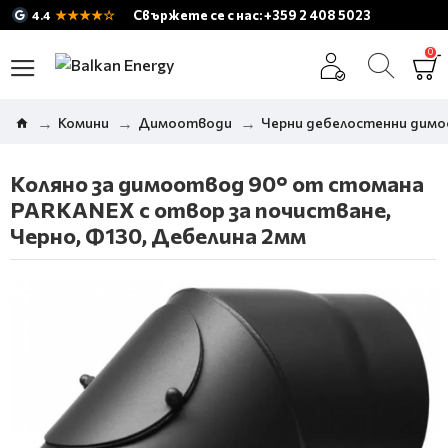
★★★★☆
Свържете се с нас: +359 2 408 5023
4.4
0
Комини
Димоотводи
Черни дебелостенни дим
Коляно за димоотвод 90° от стомана
PARKANEX с отвор за почистване,
Черно, Ф130, Дебелина 2мм