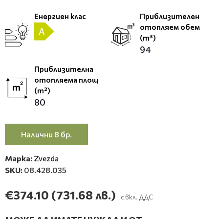
Енергиен клас
Приблизителен
отопляем обем
A
(m³)
94
Приблизителна
отопляема площ
(m²)
80
Налични 8 бр.
Марка:
Zvezda
SKU:
08.428.035
€374.10
(731.68 лв.)
с вкл. ДДС