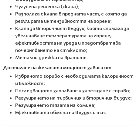
Чугунена решетка (скара);
Разполага с клапа в предната част, с която да
регулирате интензивността на горене;
Клапа за вторичният въздух, която спомага за
увеличаване температурата на горене,
ефективността на уреда и предотвратява
почерняването на стъклото;
Метални дръжки на вратите.
Достигане на желаната мощност зависи от:
Избраното гориво с необходимата калоричност
и влажност;
Последващото запалване и зареждане с гориво;
Регулирането на първичния и вторичния въздух;
Регулирането тягата на комина;
Ефективната обмяна на въздух и т.н.