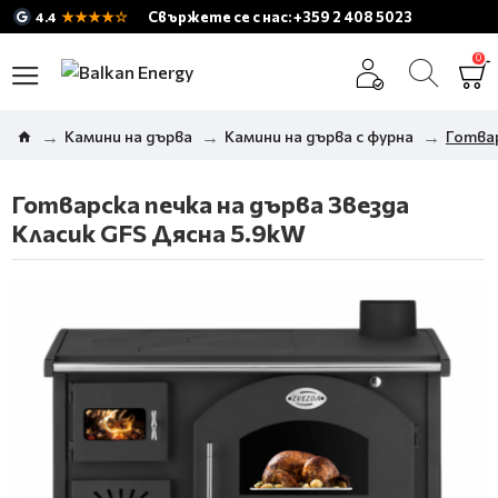
★★★★☆
Свържете се с нас: +359 2 408 5023
4.4
0
Камини на дърва
Камини на дърва с фурна
Готвар
Готварска печка на дърва Звезда
Класик GFS Дясна 5.9kW