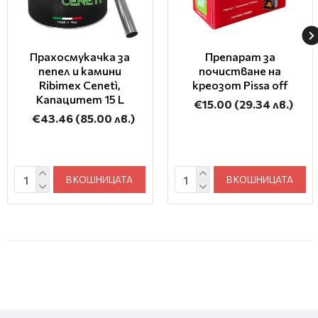
Прахосмукачка за
Препарат за
пепел и камини
почистване на
Ribimex Cenetì,
креозот Pissa off
Капацитет 15 L
€15.00
(29.34 лв.)
€43.46
(85.00 лв.)
В КОШНИЦАТА
В КОШНИЦАТА