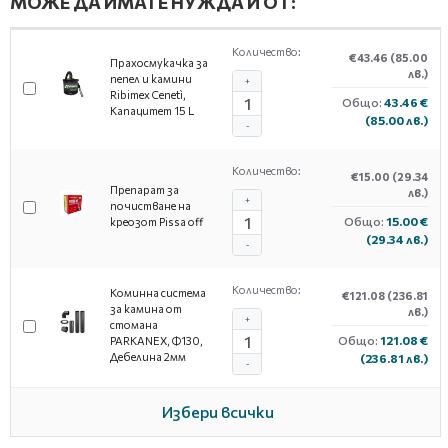
МОЖЕ ДА ИМАТЕ НУЖДА И ОТ:
Количество:
€43.46
(85.00
Прахосмукачка за
лв.)
пепел и камини
+
Ribimex Cenetì,
Общо:
43.46 €
Капацитет 15 L
(85.00 лв.)
-
Количество:
€15.00
(29.34
Препарат за
лв.)
+
почистване на
Общо:
15.00 €
креозот Pissa off
(29.34 лв.)
-
Количество:
Коминна система
€121.08
(236.81
за камина от
лв.)
+
стомана
Общо:
121.08 €
PARKANEX, Ф130,
Дебелина 2мм
(236.81 лв.)
-
Избери всички