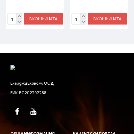
В КОШНИЦАТА
В КОШНИЦАТА
Енерджи Економи ООД
ЕИК: BG202292288
ОБЩА ИНФОРМАЦИЯ
КЛИЕНТСКИ ПОРТАЛ