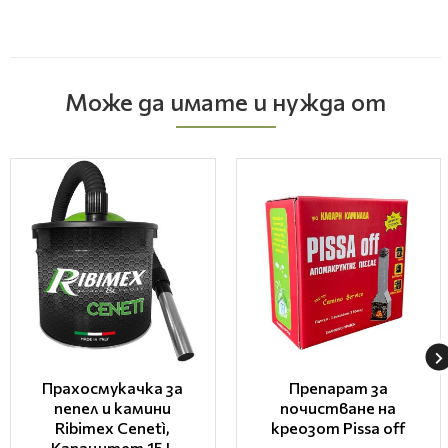
Може да имате и нужда от
Прахосмукачка за
Препарат за
пепел и камини
почистване на
Ribimex Cenetì,
креозот Pissa off
Капацитет 15 L