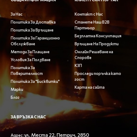
За Нас
Контакт с Нас
Политика За Доставка
Станете Наш B2B
Партньор
Политика За Връщане
Безплатна Консултация
Политика За Гаранционно
Обслужване
Връщане На Продукти
Методи За Плащане
Онлайн Решаване на
Спорове
Условия За Ползване
КЗП
Политика За
Поверителност
Проследи поръчка като
гост
Политика За "Бисквитки"
Карта на сайта
Марки
Блог
ЗА ВРЪЗКА С НАС
ул. Места 22, Петрич, 2850
Адрес: