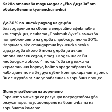
Какво отличава този модел с „Еко Дизайн“ от
обикновените кухненски печки?
До 30% по-нисък разход на дърва
Благодарение на своята енергийно ефективна
конструкция, печката „Практик Лукс“ намалява
потреблението на дърва с приблизително 30%.
Например, ако стандартна кухненска печка
изразходва около 6 тона дърва за целия
отоплителен сезон, с този модел ще са Ви
необходими около 4 тона. Това се дължи на
херметичния корпус, който предотвратява
навлизането на въздух извън контролираните зони и
Ви осигурява пълно управление на горивния процес.
Фино управление на горенето
Горенето може да се регулира посредством два
регулатора, позиционирани на вратичката на
горивната камера: