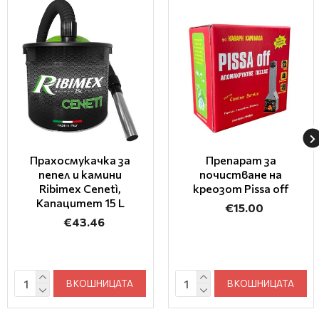
Прахосмукачка за
Препарат за
пепел и камини
почистване на
Ribimex Cenetì,
креозот Pissa off
Капацитет 15 L
€15.00
€43.46
В КОШНИЦАТА
В КОШНИЦАТА