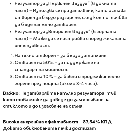
Регулатор за „Първичен въздух“ (в долната
част) – Използва се при запалване, като остава
отворен за бързо разгаряне, след което трябва
да бъде напълно затворен.
Регулатор за „Вторичен въздух“ (в горната
част) – Може да се настройва според желаната
интензивност:
Напълно отворен – за бързо затопляне.
Отворен на 50% – за поддържане на
стандартна мощност.
Отворен на 10% – за бавно и продължително
горене през нощта (около 3-4 часа).
Важно:
Не затваряйте напълно регулатора, тъй
като това може да доведе до замърсяване на
стъклото и до изгасване на огъня.
Висока енергийна ефективност – 87,54% КПД
Докато обикновените печки достигат