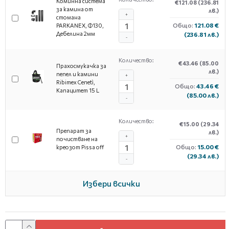
Коминна система
€121.08
(236.81
за камина от
лв.)
+
стомана
Общо:
121.08 €
PARKANEX, Ф130,
Дебелина 2мм
(236.81 лв.)
-
Количество:
€43.46
(85.00
Прахосмукачка за
лв.)
пепел и камини
+
Ribimex Cenetì,
Общо:
43.46 €
Капацитет 15 L
(85.00 лв.)
-
Количество:
€15.00
(29.34
Препарат за
лв.)
+
почистване на
Общо:
15.00 €
креозот Pissa off
(29.34 лв.)
-
Избери всички