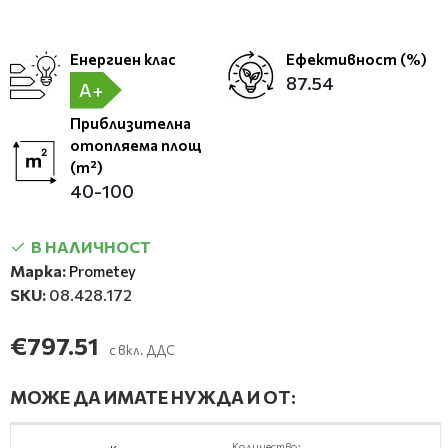
Енергиен клас
Ефективност (%)
87.54
A+
Приблизителна
отопляема площ
(m²)
40-100
В НАЛИЧНОСТ
Марка:
Prometey
SKU:
08.428.172
€797.51
с вкл. ДДС
МОЖЕ ДА ИМАТЕ НУЖДА И ОТ:
Количество: