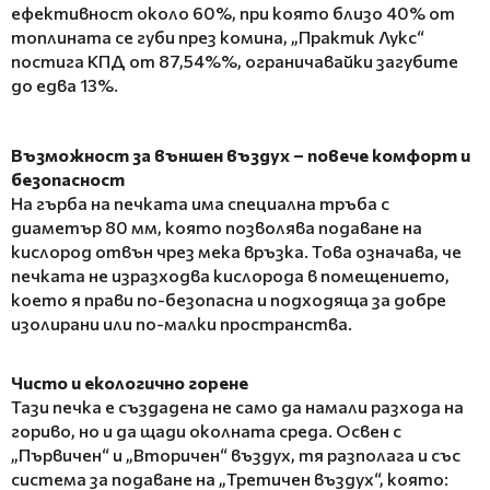
ефективност около 60%, при която близо 40% от
топлината се губи през комина, „Практик Лукс“
постига КПД от 87,54%%, ограничавайки загубите
до едва 13%.
Възможност за външен въздух – повече комфорт и
безопасност
На гърба на печката има специална тръба с
диаметър 80 мм, която позволява подаване на
кислород отвън чрез мека връзка. Това означава, че
печката не изразходва кислорода в помещението,
което я прави по-безопасна и подходяща за добре
изолирани или по-малки пространства.
Чисто и екологично горене
Тази печка е създадена не само да намали разхода на
гориво, но и да щади околната среда. Освен с
„Първичен“ и „Вторичен“ въздух, тя разполага и със
система за подаване на „Третичен въздух“, която: