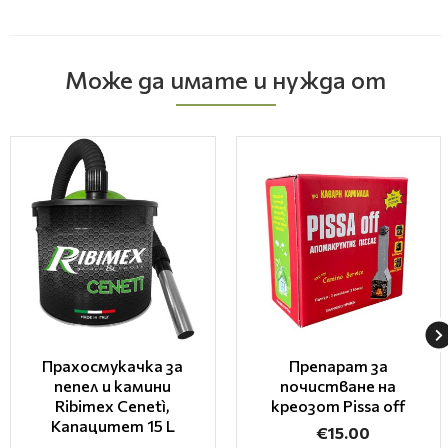
Може да имате и нужда от
Прахосмукачка за
Препарат за
пепел и камини
почистване на
Ribimex Cenetì,
креозот Pissa off
Капацитет 15 L
€15.00