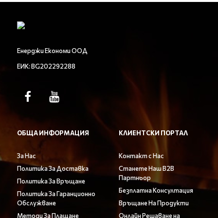
Енерджи Економи ООД
ЕИК: BG202292288
ОБЩА ИНФОРМАЦИЯ
КЛИЕНТСКИ ПОРТАЛ
За Нас
Контакт с Нас
Политика За Доставка
Станете Наш B2B
Партньор
Политика За Връщане
Безплатна Консултация
Политика За Гаранционно
Обслужване
Връщане На Продукти
Методи За Плащане
Онлайн Решаване на