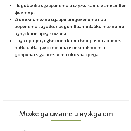
Подобрява изгарянето и служи като естествен
филтър.
Допълнително изгаря отделените при
горенето газове, предотвратявайки тяхното
изпускане през комина.
Този процес, известен като вторично горене,
повишава цялостната ефективност и
допринася за по-чиста околна среда.
Може да имате и нужда от