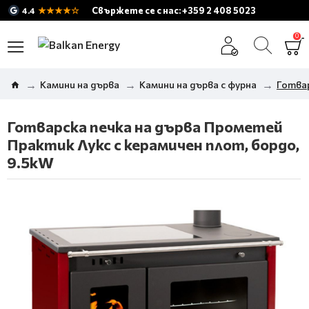
★★★★☆
Свържете се с нас: +359 2 408 5023
4.4
0
Камини на дърва
Камини на дърва с фурна
Готвар
Готварска печка на дърва Прометей
Практик Лукс с керамичен плот, бордо,
9.5kW