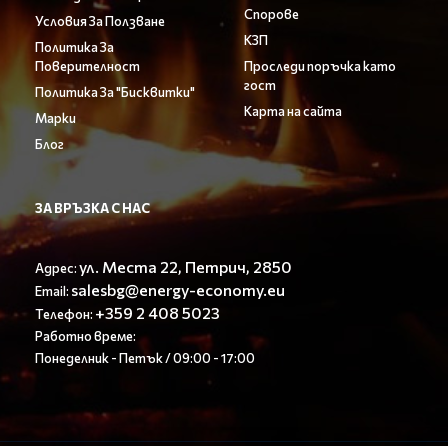
Спорове
Условия За Ползване
КЗП
Политика За
Поверителност
Проследи поръчка като
гост
Политика За "Бисквитки"
Карта на сайта
Марки
Блог
ЗА ВРЪЗКА С НАС
ул. Места 22, Петрич, 2850
Адрес:
salesbg@energy-economy.eu
Email:
+359 2 408 5023
Телефон:
Работно време:
Понеделник - Петък / 09:00 - 17:00