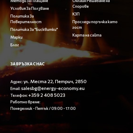
Методи За Плащане
Онлайн Решаване на
Спорове
Условия За Ползване
КЗП
Политика За
Поверителност
Проследи поръчка като
гост
Политика За "Бисквитки"
Карта на сайта
Марки
Блог
ЗА ВРЪЗКА С НАС
ул. Места 22, Петрич, 2850
Адрес:
salesbg@energy-economy.eu
Email:
+359 2 408 5023
Телефон:
Работно време:
Понеделник - Петък / 09:00 - 17:00