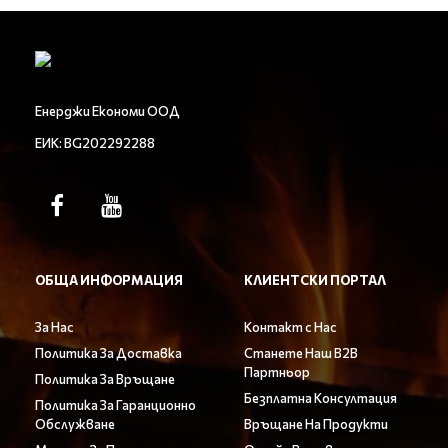
Енерджи Економи ООД
ЕИК: BG202292288
ОБЩА ИНФОРМАЦИЯ
КЛИЕНТСКИ ПОРТАЛ
За Нас
Контакт с Нас
Политика За Доставка
Станете Наш B2B
Партньор
Политика За Връщане
Безплатна Консултация
Политика За Гаранционно
Обслужване
Връщане На Продукти