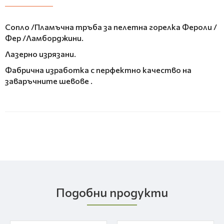
Сопло /Пламъчна тръба за пелетна горелка Фероли /
Фер /Ламборджини.
Лазерно изрязани.
Фабрична изработка с перфектно качество на
заваръчните шевове .
Подобни продукти