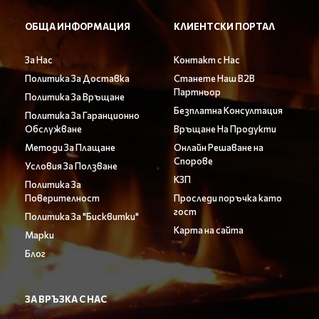
ОБЩА ИНФОРМАЦИЯ
КЛИЕНТСКИ ПОРТАЛ
За Нас
Контакт с Нас
Политика За Доставка
Станете Наш B2B
Партньор
Политика За Връщане
Безплатна Консултация
Политика За Гаранционно
Обслужване
Връщане На Продукти
Методи За Плащане
Онлайн Решаване на
Спорове
Условия За Ползване
КЗП
Политика За
Поверителност
Проследи поръчка като
гост
Политика За "Бисквитки"
Карта на сайта
Марки
Блог
ЗА ВРЪЗКА С НАС