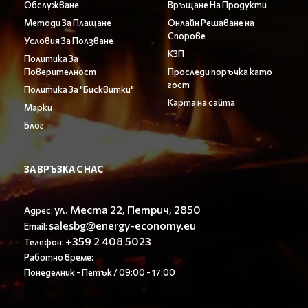
Обслужване
Връщане На Продукти
Методи За Плащане
Онлайн Решаване на
Спорове
Условия За Ползване
КЗП
Политика За
Поверителност
Проследи поръчка като
гост
Политика За "Бисквитки"
Карта на сайта
Марки
Блог
ЗА ВРЪЗКА С НАС
ул. Места 22, Петрич, 2850
Адрес:
salesbg@energy-economy.eu
Email:
+359 2 408 5023
Телефон:
Работно време:
Понеделник - Петък / 09:00 - 17:00