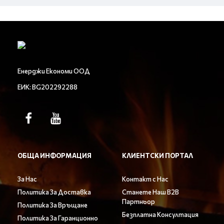
Енерджи Економи ООД
ЕИК: BG202292288
ОБЩА ИНФОРМАЦИЯ
КЛИЕНТСКИ ПОРТАЛ
За Нас
Контакт с Нас
Политика За Доставка
Станете Наш B2B
Партньор
Политика За Връщане
Безплатна Консултация
Политика За Гаранционно