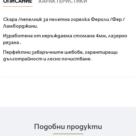
ОПИСАНИЕ
ХАРАКТЕРИСТИКИ
Скара /пепелник за пелетна горелка Фероли /Фер /
Ламборджини.
Изработена от неръждаема стомана 4мм, лазерно
рязана .
Перфектни заваръчните шевове, гарантиращи
дълготрайност и лесно почистване.
Подобни продукти