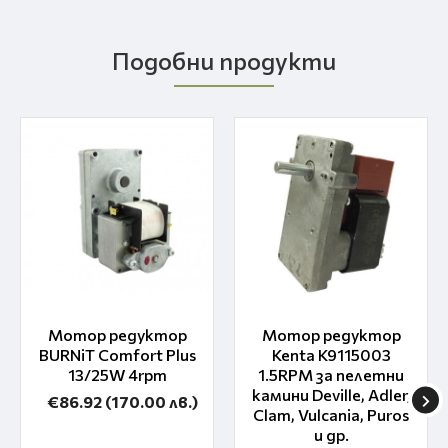
Подобни продукти
Мотор редуктор
Мотор редуктор
BURNiT Comfort Plus
Kenta K9115003
13/25W 4rpm
1.5RPM за пелетни
камини Deville, Adler,
€86.92
(170.00 лв.)
Clam, Vulcania, Puros
и др.