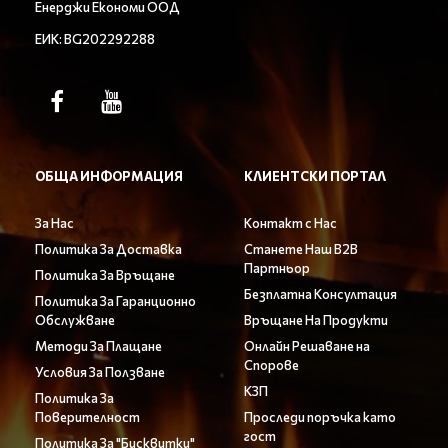
Енерджи Економи ООД
ЕИК: BG202292288
ОБЩА ИНФОРМАЦИЯ
КЛИЕНТСКИ ПОРТАЛ
За Нас
Контакт с Нас
Политика За Доставка
Станете Наш B2B
Партньор
Политика За Връщане
Безплатна Консултация
Политика За Гаранционно
Обслужване
Връщане На Продукти
Методи За Плащане
Онлайн Решаване на
Спорове
Условия За Ползване
КЗП
Политика За
Поверителност
Проследи поръчка като
гост
Политика За "Бисквитки"