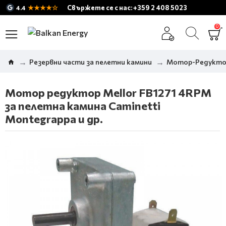
★★★★☆
Свържете се с нас: +359 2 408 5023
4.4
0
Резервни части за пелетни камини
Мотор-Редуктор
Мотор редуктор Mellor FB1271 4RPM
за пелетна камина Caminetti
Montegrappa и др.