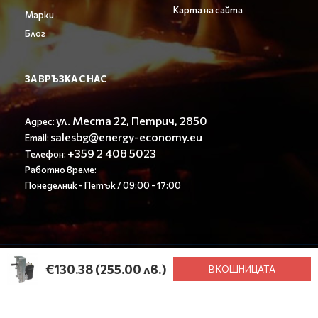
Карта на сайта
Марки
Блог
ЗА ВРЪЗКА С НАС
ул. Места 22, Петрич, 2850
Адрес:
salesbg@energy-economy.eu
Email:
+359 2 408 5023
Телефон:
Работно време:
Понеделник - Петък / 09:00 - 17:00
© Енерджи Економи ООД 2023. All rights reserved.
€130.38
(255.00 лв.)
В КОШНИЦАТА