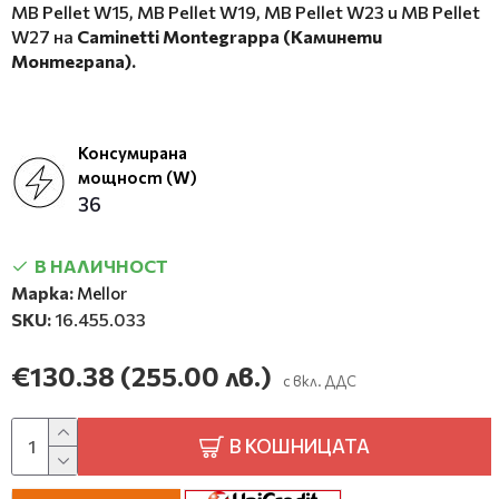
MB Pellet W15, MB Pellet W19, MB Pellet W23 и MB Pellet
W27 на
Caminetti Montegrappa (Каминети
Монтеграпа).
Консумирана
мощност (W)
36
В НАЛИЧНОСТ
Марка:
Mellor
SKU:
16.455.033
€130.38
(255.00 лв.)
с вкл. ДДС
В КОШНИЦАТА