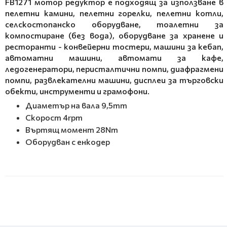
FB1271 мотор редуктор е подходящ за използване в
пелетни камини, пелетни горелки, пелетни котли,
селскостопанско оборудване, тоалетни за
компостиране (без вода), оборудване за хранене и
ресторанти - конвейерни тостери, машини за кебап,
автоматни машини, автомати за кафе,
ледогенератори, перисталтични помпи, диафрагмени
помпи, развлекателни машини, дисплеи за търговски
обекти, инструменти и грамофони.
Диаметър на вала 9,5mm
Скорост 4rpm
Въртящ момент 28Nm
Оборудван с енкодер