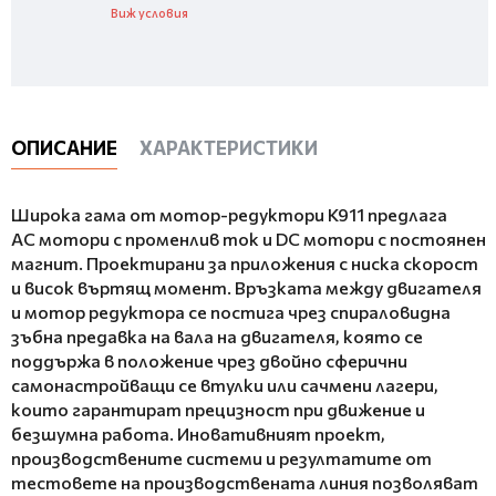
Виж условия
ОПИСАНИЕ
ХАРАКТЕРИСТИКИ
Широка гама от мотор-редуктори K911 предлага
AC мотори с променлив ток и DC мотори с постоянен
магнит. Проектирани за приложения с ниска скорост
и висок въртящ момент. Връзката между двигателя
и мотор редуктора се постига чрез спираловидна
зъбна предавка на вала на двигателя, която се
поддържа в положение чрез двойно сферични
самонастройващи се втулки или сачмени лагери,
които гарантират прецизност при движение и
безшумна работа. Иновативният проект,
производствените системи и резултатите от
тестовете на производствената линия позволяват