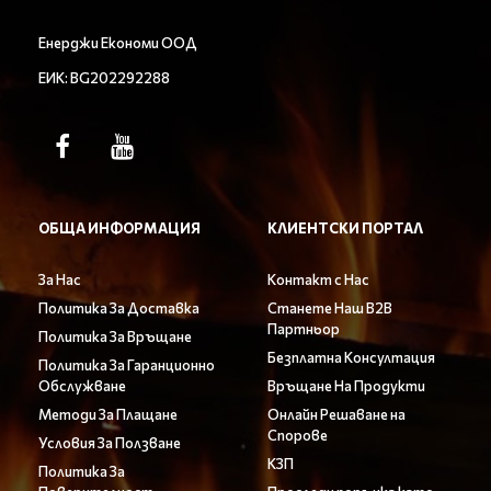
Енерджи Економи ООД
ЕИК: BG202292288
ОБЩА ИНФОРМАЦИЯ
КЛИЕНТСКИ ПОРТАЛ
За Нас
Контакт с Нас
Политика За Доставка
Станете Наш B2B
Партньор
Политика За Връщане
Безплатна Консултация
Политика За Гаранционно
Обслужване
Връщане На Продукти
Методи За Плащане
Онлайн Решаване на
Спорове
Условия За Ползване
КЗП
Политика За