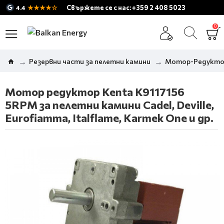
★★★★☆
Свържете се с нас: +359 2 408 5023
4.4
0
Резервни части за пелетни камини
Мотор-Редуктор
Мотор редуктор Kenta K9117156
5RPM за пелетни камини Cadel, Deville,
Eurofiamma, Italflame, Karmek One и др.