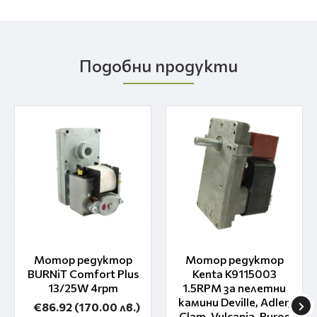
Подобни продукти
Мотор редуктор
Мотор редуктор
BURNiT Comfort Plus
Kenta K9115003
13/25W 4rpm
1.5RPM за пелетни
камини Deville, Adler,
€86.92
(170.00 лв.)
Clam, Vulcania, Puros