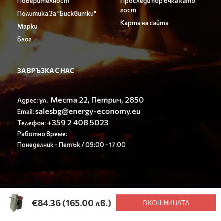
Поверителност
Проследи поръчка като
гост
Политика За "Бисквитки"
Карта на сайта
Марки
Блог
ЗА ВРЪЗКА С НАС
ул. Места 22, Петрич, 2850
Адрес:
salesbg@energy-economy.eu
Email:
+359 2 408 5023
Телефон:
Работно време:
Понеделник - Петък / 09:00 - 17:00
© Енерджи Економи ООД 2023. All rights reserved.
€84.36
(165.00 лв.)
В КОШНИЦАТА