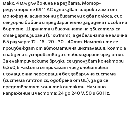
макс. 4 мм дълбочина на резбата. Мотор-
редукторите K911 AC използват широка гама от
монофазни асинхронни двигатели с два полюса, със
сензорни бобини и предварително зададена посока на
въртене. Ширината и височината на двигателя са
стандартизирани (61х61mm), а дебелината е налична
в 5 размера: 12 - 16 - 20 - 30 - 40mm. Намотките се
произвеждат от автоматична инсталация, която е
снабдена с устройство за стабилизиране чрез опън.
За електрическите връзки се използват конектори
6,3х0,8 Faston и се прилагат чрез иновативна
изолационна перфорация без заваръчна система
(система Amtronics, одобрена от UL), за да се
предотвратят лошите контакти. Налично
напрежение и честота: 24 до 240 V, 50 и 60 Hz.