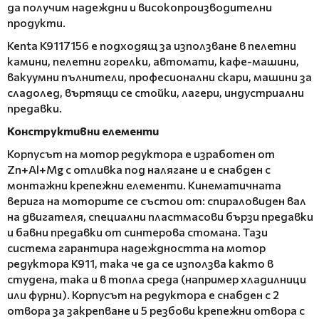
да получим надеждни и високопроизводителни
продукти.
Kenta K9117156 е подходящ за използване в пелетни
камини, пелетни горелки, автомати, кафе-машини,
вакуумни пълнители, професионални скари, машини за
сладолед, въртящи се стойки, лагери, индустриални
предавки.
Конструктивни елементи
Корпусът на мотор редуктора е изработен от
Zn+Al+Mg с отливка под налягане и е снабден с
монтажни крепежни елементи. Кинематичната
верига на моторите се състои от: спираловиден вал
на двигателя, специални пластмасови бързи предавки
и бавни предавки от синтерова стомана. Тази
система гарантира надеждността на мотор
редуктора K911, така че да се използва както в
студена, така и в топла среда (например хладилници
или фурни). Корпусът на редуктора е снабден с 2
отвора за закрепване и 5 резбови крепежни отвора с