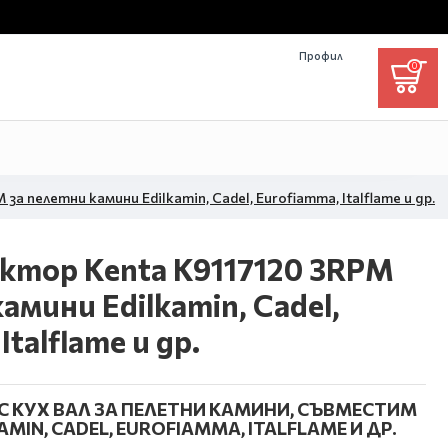
Профил
0
 пелетни камини Edilkamin, Cadel, Eurofiamma, Italflame и др.
ктор Kenta K9117120 3RPM
амини Edilkamin, Cadel,
Italflame и др.
 КУХ ВАЛ ЗА ПЕЛЕТНИ КАМИНИ, СЪВМЕСТИМ
MIN, CADEL, EUROFIAMMA, ITALFLAME И ДР.