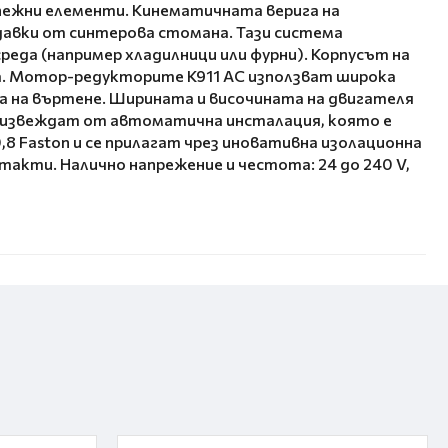
епежни елементи. Кинематичната верига на
едавки от синтерова стомана. Тази система
реда (например хладилници или фурни). Корпусът на
ата. Мотор-редукторите K911 AC използват широка
ка на въртене. Ширината и височината на двигателя
 произвеждат от автоматична инсталация, която е
,8 Faston и се прилагат чрез иновативна изолационна
такти. Налично напрежение и честота: 24 до 240 V,