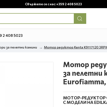
Свържете се с нас: +359 2 408 5023
9 2 408 5023
ри за пелетни камини
Мотор редуктор Kenta K9117120 3RPM за
Мотор реду
за пелетни к
Eurofiamma, 
МОТОР-РЕДУКТОР С
С МОДЕЛИ НА EDILKA