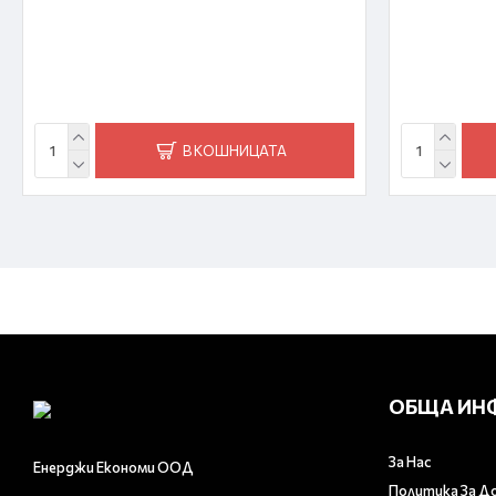
В КОШНИЦАТА
ОБЩА ИН
За Нас
Енерджи Економи ООД
Политика За Д