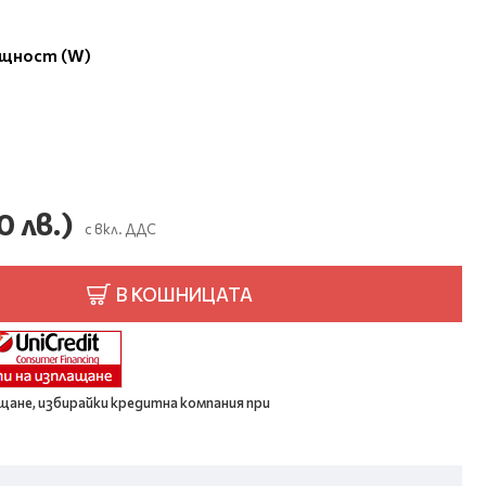
ощност (W)
0 лв.)
с вкл. ДДС
В КОШНИЦАТА
щане, избирайки кредитна компания при