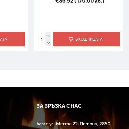
€86.92
(170.00 лв.)
АТА
В КОШНИЦАТА
ЗА ВРЪЗКА С НАС
ул. Места 22, Петрич, 2850
Адрес: