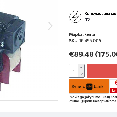
Консумирана м
32
Марка:
Kenta
SKU:
16.455.005
€89.48
(175.0
Може да закупите и на изпла
финализиране на поръчката.