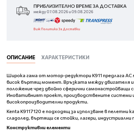
ПРИБЛИЗИТЕЛНО ВРЕМЕ ЗА ДОСТАВКА
между 07.08.2026 и 09.08.2026
Виж Политика За Доставки
ОПИСАНИЕ
ХАРАКТЕРИСТИКИ
Широка гама от мотор-редуктори K911 предлага AC м
висок въртящ момент. Връзката между двигателя и м
положение чрез двойно сферични самонастройващи се
Иновативният проект, производствените системи и
високопроизводителни продукти.
Kenta K9117120 е подходящ за използване в пелетни 
сладолед, въртящи се стойки, лагери, индустриални 
Конструктивни елементи