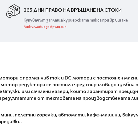
365 ДНИ ПРАВО НА ВРЪЩАНЕ НА СТОКИ
Купувачът заплаща куриерската такса при връщане
Виж условия за връщане
отори с променлив ток и DC мотори с постоянен магнит
отор редуктора се постига чрез спираловидна зъбна пр
 втулки или сачмени лагери, които гарантират прециз
 резултатите от тестовете на производствената лини
камини, пелетни горелки, автомати, кафе-машини, вакуу
предавки.