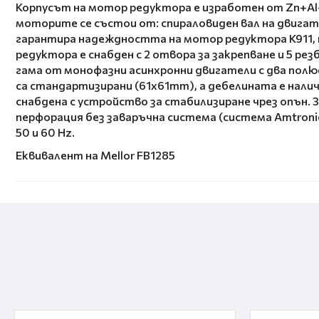
Корпусът на мотор редуктора е изработен от Zn+Al+
моторите се състои от: спираловиден вал на двигат
гарантира надеждността на мотор редуктора K911, та
редуктора е снабден с 2 отвора за закрепване и 5 р
гама от монофазни асинхронни двигатели с два полю
са стандартизирани (61х61mm), а дебелината е налич
снабдена с устройство за стабилизиране чрез опън. 
перфорация без заваръчна система (система Amtronic
50 и 60 Hz.
Еквивалент на Mellor FB1285