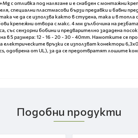
Mg с отливка под налягане и е снабден с монтажни кр
еля, специални пластмасови бързи предавки и бавни пр
ка че да се използва както в студена, така и в топла с
езбови крепежни отвора с макс. 4 мм дълбочина на резб
са, със сензорни бобини и предварително зададена посо
на в 5 размера: 12 - 16 - 20 - 30 - 40mm. Намотките се
За електрическите връзки се използват конектори 6,3х0
s, одобрена от UL), за да се предотвратят лошите кон
Подобни продукти