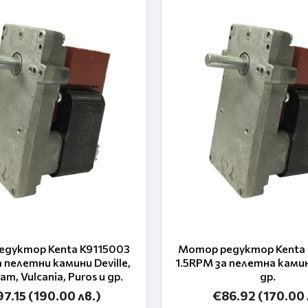
дуктор Kenta K9115003
Мотор редуктор Kenta 
 пелетни камини Deville,
1.5RPM за пелетна камина
lam, Vulcania, Puros и др.
др.
97.15
(190.00 лв.)
€86.92
(170.00 