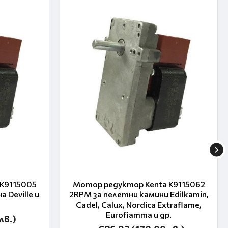
K9115005
Мотор редуктор Kenta K9115062
 Deville и
2RPM за пелетни камини Edilkamin,
Cadel, Calux, Nordica Extraflame,
Eurofiamma и др.
лв.)