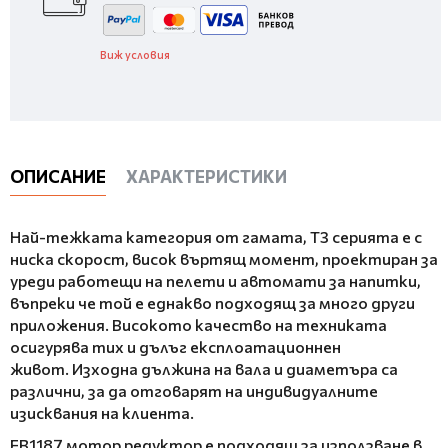
Виж условия
ОПИСАНИЕ
ХАРАКТЕРИСТИКИ
Най-тежката категория от гамата, T3 серията е с
ниска скорост, висок въртящ момент, проектиран за
уреди работещи на пелети и автомати за напитки,
въпреки че той е еднакво подходящ за много други
приложения. Високото качество на техниката
осигурява тих и дълъг експлоатационнен
живот. Изходна дължина на вала и диаметърa са
различни, за да отговарят на индивидуалните
изисквания на клиента.
FB1187 мотор редуктор е подходящ за използване в