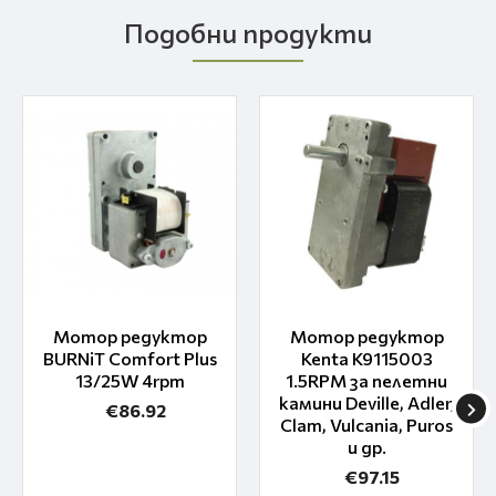
Подобни продукти
Мотор редуктор
Мотор редуктор
BURNiT Comfort Plus
Kenta K9115003
13/25W 4rpm
1.5RPM за пелетни
камини Deville, Adler,
€86.92
Clam, Vulcania, Puros
и др.
€97.15