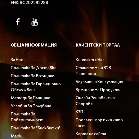
ЕИК: BG202292288
ОБЩА ИНФОРМАЦИЯ
КЛИЕНТСКИ ПОРТАЛ
За Нас
Контакт с Нас
Политика За Доставка
Станете Наш B2B
Партньор
Политика За Връщане
Безплатна Консултация
Политика За Гаранционно
Обслужване
Връщане На Продукти
Методи За Плащане
Онлайн Решаване на
Спорове
Условия За Ползване
КЗП
Политика За
Поверителност
Проследи поръчка като
гост
Политика За "Бисквитки"
Карта на сайта
Марки