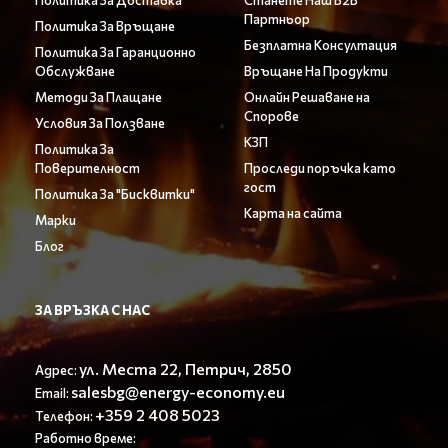
Политика За Доставка
Станете Наш B2B
Партньор
Политика За Връщане
Безплатна Консултация
Политика За Гаранционно
Обслужване
Връщане На Продукти
Методи За Плащане
Онлайн Решаване на
Спорове
Условия За Ползване
КЗП
Политика За
Поверителност
Проследи поръчка като
гост
Политика За "Бисквитки"
Карта на сайта
Марки
Блог
ЗА ВРЪЗКА С НАС
ул. Места 22, Петрич, 2850
Адрес:
salesbg@energy-economy.eu
Email:
+359 2 408 5023
Телефон:
Работно време: