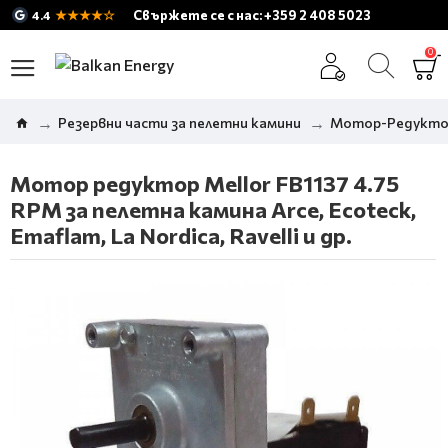
★★★★☆
Свържете се с нас: +359 2 408 5023
4.4
0
Резервни части за пелетни камини
Мотор-Редуктор
Мотор редуктор Mellor FB1137 4.75
RPM за пелетна камина Arce, Ecoteck,
Emaflam, La Nordica, Ravelli и др.