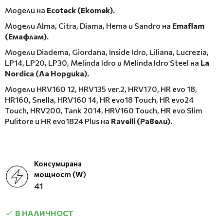
Модели на
Ecoteck (Екотек).
Модели Alma, Citra, Diama, Hema и Sandro на
Emaflam
(Емафлам).
Модели Diadema, Giordana, Inside Idro, Liliana, Lucrezia,
LP14, LP20, LP30, Melinda Idro и Melinda Idro Steel на
La
Nordica (Ла Нордика).
Модели HRV160 12, HRV135 ver.2, HRV170, HR evo 18,
HR160, Snella, HRV160 14, HR evo18 Touch, HR evo24
Touch, HRV200, Tank 2014, HRV160 Touch, HR evo Slim
Pulitore и HR evo1824 Plus на
Ravelli (Равели).
Консумирана
мощност (W)
41
В НАЛИЧНОСТ