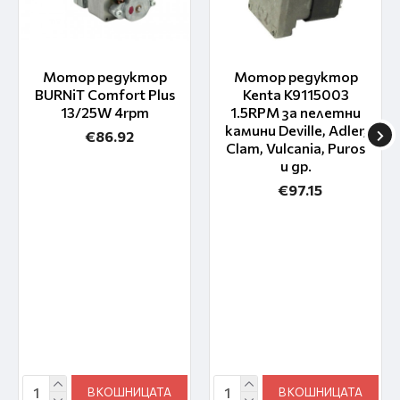
Мотор редуктор
Мотор редуктор
BURNiT Comfort Plus
Kenta K9115003
13/25W 4rpm
1.5RPM за пелетни
камини Deville, Adler,
€86.92
Clam, Vulcania, Puros
и др.
€97.15
В КОШНИЦАТА
В КОШНИЦАТА