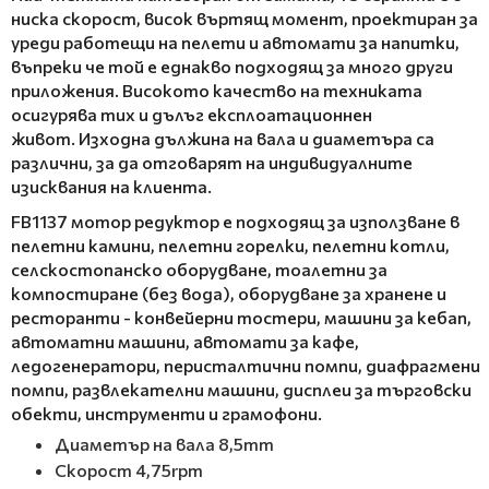
ниска скорост, висок въртящ момент, проектиран за
уреди работещи на пелети и автомати за напитки,
въпреки че той е еднакво подходящ за много други
приложения. Високото качество на техниката
осигурява тих и дълъг експлоатационнен
живот. Изходна дължина на вала и диаметърa са
различни, за да отговарят на индивидуалните
изисквания на клиента.
FB1137 мотор редуктор е подходящ за използване в
пелетни камини, пелетни горелки, пелетни котли,
селскостопанско оборудване, тоалетни за
компостиране (без вода), оборудване за хранене и
ресторанти - конвейерни тостери, машини за кебап,
автоматни машини, автомати за кафе,
ледогенератори, перисталтични помпи, диафрагмени
помпи, развлекателни машини, дисплеи за търговски
обекти, инструменти и грамофони.
Диаметър на вала 8,5mm
Скорост 4,75rpm