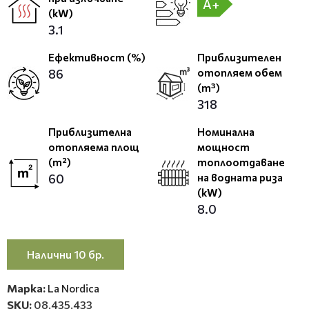
A+
(kW)
3.1
Ефективност (%)
Приблизителен
86
отопляем обем
(m³)
318
Приблизителна
Номинална
отопляема площ
мощност
(m²)
топлоотдаване
60
на водната риза
(kW)
8.0
Налични 10 бр.
Марка:
La Nordica
SKU:
08.435.433