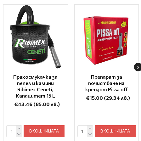
Прахосмукачка за
Препарат за
пепел и камини
почистване на
Ribimex Cenetì,
креозот Pissa off
Капацитет 15 L
€15.00
(29.34 лв.)
€43.46
(85.00 лв.)
В КОШНИЦАТА
В КОШНИЦАТА