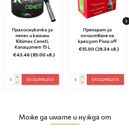
Прахосмукачка за
Препарат за
пепел и камини
почистване на
Ribimex Cenetì,
креозот Pissa off
Капацитет 15 L
€15.00
(29.34 лв.)
€43.46
(85.00 лв.)
В КОШНИЦАТА
В КОШНИЦАТА
Може да имате и нужда от