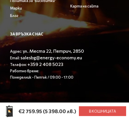
Политика За "Бисквитки"
Карта на сайта
Марки
Блог
ЗА ВРЪЗКА С НАС
ул. Места 22, Петрич, 2850
Адрес:
salesbg@energy-economy.eu
Email:
+359 2 408 5023
Телефон:
Работно време:
Понеделник - Петък / 09:00 - 17:00
© Енерджи Економи ООД 2023. All rights reserved.
€2 759.95
(5 398.00 лв.)
В КОШНИЦАТА