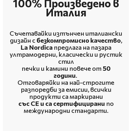
100% Произведено в
Италия
Съчетавайки изтънчен италиански
дизайн с
безкомпромисно качество
,
La Nordica
предлага на пазара
ултрамодерни, класически и рустик
стил
печки и камини повече от
50
години
.
Отговаряйки на най-строгите
разпоредби за емисии, всички
продукти са маркирани
със
CE и са
сертифицирани
по
международни стандарти.