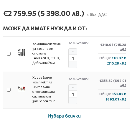
€2 759.95
(5 398.00 лв.)
с вкл. ДДС
МОЖЕ ДА ИМАТЕ НУЖДА И ОТ:
Количество:
Коминна система
€110.07
(215.28
за камина от
лв.)
+
стомана
Общо:
110.07 €
PARKANEX, Ф130,
Дебелина 2мм
(215.28 лв.)
-
Хидравличен
Количество:
€353.82
(692.01
комплект за
лв.)
централна
+
отоплителна
Общо:
353.82 €
система от
(692.01 лв.)
затворен тип
-
Избери всички