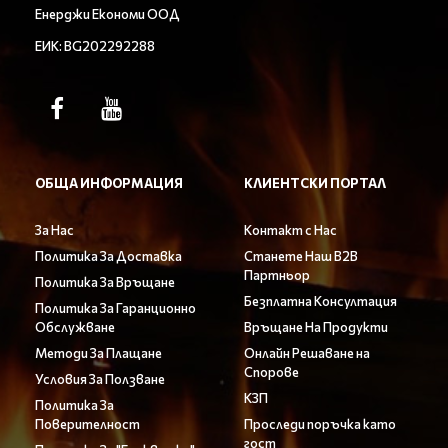
Енерджи Економи ООД
ЕИК: BG202292288
ОБЩА ИНФОРМАЦИЯ
КЛИЕНТСКИ ПОРТАЛ
За Нас
Контакт с Нас
Политика За Доставка
Станете Наш B2B
Партньор
Политика За Връщане
Безплатна Консултация
Политика За Гаранционно
Обслужване
Връщане На Продукти
Методи За Плащане
Онлайн Решаване на
Спорове
Условия За Ползване
КЗП
Политика За
Поверителност
Проследи поръчка като
гост