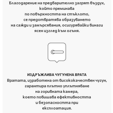
Благодарение на предварително загрят въздух,
който преминава
по повърхността на стъклото,
се предотвратява образуването
на сажди и замърсявания, осигурявайки винаги
ясен изглед към огъня.
ИЗДРЪЖЛИВА ЧУГУНЕНА ВРАТА
Вратата, изработена от висококачествен чугун,
гарантира плътно уплътняване
на горивната камера,
което повишава ефективността
и безопасността при
експлоатация.