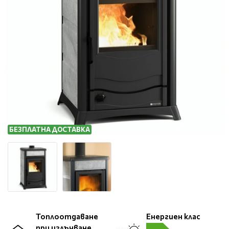
БЕЗПЛАТНА ДОСТАВКА
Топлоотдаване
Енергиен клас
при излъчване