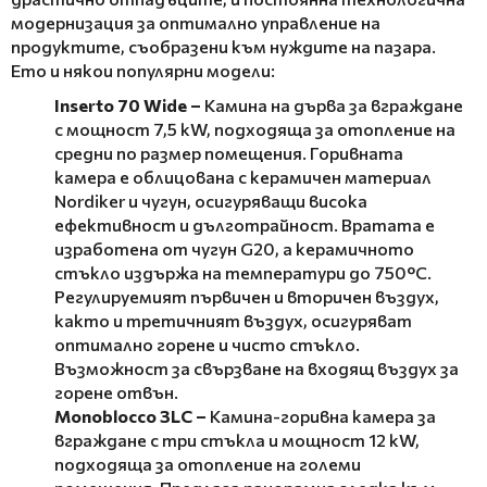
модернизация за оптимално управление на
продуктите, съобразени към нуждите на пазара.
Ето и някои популярни модели:
Inserto 70 Wide –
Камина на дърва за вграждане
с мощност 7,5 kW, подходяща за отопление на
средни по размер помещения. Горивната
камера е облицована с керамичен материал
Nordiker и чугун, осигуряващи висока
ефективност и дълготрайност. Вратата е
изработена от чугун G20, а керамичното
стъкло издържа на температури до 750°C.
Регулируемият първичен и вторичен въздух,
както и третичният въздух, осигуряват
оптимално горене и чисто стъкло.
Възможност за свързване на входящ въздух за
горене отвън.
Monoblocco 3LC –
Камина-горивна камера за
вграждане с три стъкла и мощност 12 kW,
подходяща за отопление на големи