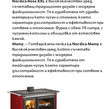
Nordica Rosa XXL
е висококачествен уред,
съчетаващ традиционен дизайн с модерна
функционалност. Тя е изработена от здрави
материали като чугун и стомана, което
гарантира дълготрайност и ефективност при
готвене и отопление. Фурна с обем 78 литра, с
чугунени котлони и облицовка от естествен
камък.
Mamy
: – Готварската печка
La Nordica Mamy
е
висококачествен уред, който съчетава
традиционен дизайн с модерна
функционалност. Тя е изработена от
емайлиран чугун, което гарантира
дълготрайност и ефективност при готвене и
отопление.