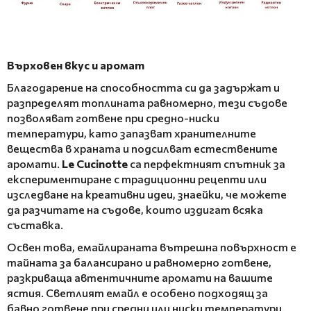
Върховен вкус и аромат
Благодарение на способността си да задържат и
разпределят топлината равномерно, тези съдове
позволяват готвене при средно-ниски
температури, като запазват хранителните
вещества в храната и подсилват естествените
аромати.
Le Cucinotte
са перфектният спътник за
експериментиране с традиционни рецепти или
изследване на креативни идеи, знаейки, че можете
да разчитате на съдове, които издигат всяка
съставка.
Освен това, емайлираната вътрешна повърхност е
тайната за балансирано и равномерно готвене,
разкриваща автентичните аромати на вашите
ястия. Светлият емайл е особено подходящ за
бавно готвене при средни или ниски температури.