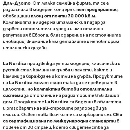
Дал-Дзото
. От малка семейна фирма, тя се е
разраснала в модерен концерн с
пет предприятия
,
обхващащи
площ от почти 70 000 кв.м.
Компанията е лидер на италианския пазар за
дървени отоплителни уреди и има отлична
репутация в Европа, благодарение на постоянните
иновации, внимание към детайлите и неповторим
италиански дизайн.
La Nordica
произвежда ултрамодерни, класически и
рустик стил камини на дърва и пелети, както и
камини за вграждане и котли на дърва. Продуктите
на
La Nordicа
могат също така да се превърнат в
цялостни, но
компактни битови отоплителни
системи
за отопление на радиаторите във вашия
дом. Продуктите
La Nordica
са водещи в областта
и отговарят на най-строгите разпоредби за
емисии. Освен това всички те са маркирани със
CE и
са сертифицирани по международни стандарти
в
повече от 20 страни, което свидетелства за