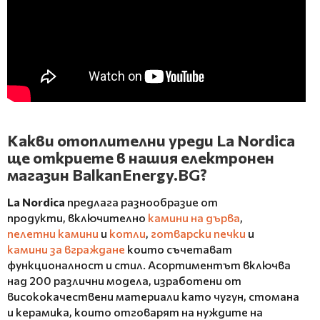
Какви отоплителни уреди La Nordica
ще откриете в нашия електронен
магазин BalkanЕnergy.BG?
La Nordica
предлага разнообразие от
продукти, включително
камини на дърва
,
пелетни камини
и
котли
,
готварски печки
и
камини за вграждане
които съчетават
функционалност и стил. Асортиментът включва
над 200 различни модела, изработени от
висококачествени материали като чугун, стомана
и керамика, които отговарят на нуждите на