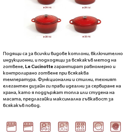
Подящи са за всички видове котлони, включително
индукционни, и подходящи за всякакъв метод на
готвене,
Le Cucinotte
гарантират равномерно и
контролирано готвене при всякаква
температура. Функционални и стилни, техният
елегантен дизайн ги прави идеални за сервиране на
храна, като я поддържат топла или студена на
масата, предлагайки максимална гъвкавост за
всякакъв повод.