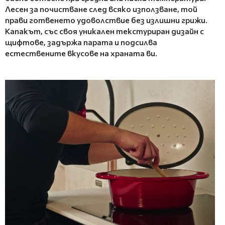
Лесен за почистване след всяко използване, той
прави готвенето удоволствие без излишни грижи.
Капакът, със своя уникален текстуриран дизайн с
щифтове, задържа парата и подсилва
естествените вкусове на храната ви.