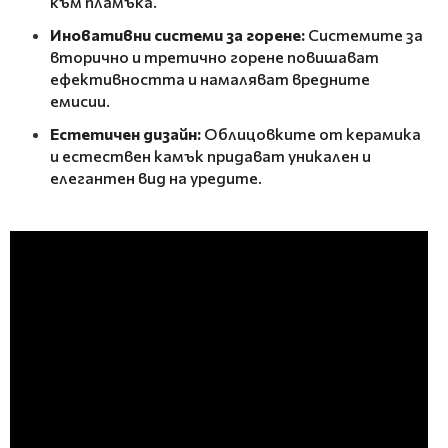
към пламъка.
Иновативни системи за горене:
Системите за
вторично и третично горене повишават
ефективността и намаляват вредните
емисии.
Естетичен дизайн:
Облицовките от керамика
и естествен камък придават уникален и
елегантен вид на уредите.