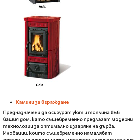
Камини за вграждане
Предназначени да осигурят уют и топлина във
вашия дом, като същевременно предлагат модерни
технологии за оптимално изгаряне на дърва.
Иновации, които същевременно намаляват
драстично отпадъците, и постоянна технологична