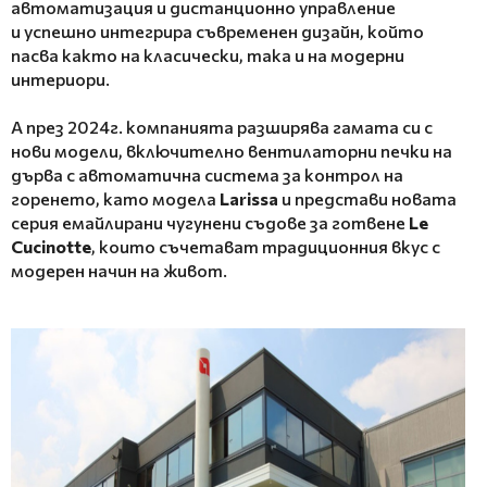
автоматизация и дистанционно управление
и успешно интегрира съвременен дизайн, който
пасва както на класически, така и на модерни
интериори.
А през 2024г. компанията разширява гамата си с
нови модели, включително вентилаторни печки на
дърва с автоматична система за контрол на
горенето, като модела
Larissa
и представи новата
серия емайлирани чугунени съдове за готвене
Le
Cucinotte
, които съчетават традиционния вкус с
модерен начин на живот.