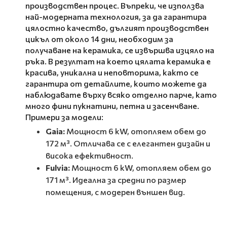
производствен процес. Въпреки, че използва
най-модерната технология, за да гарантира
цялостно качество, дългият производствен
цикъл от около 14 дни, необходим за
получаване на керамика, се извършва изцяло на
ръка. В резултат на което цялата керамика е
красива, уникална и неповторима, както се
гарантира от детайлите, които можете да
наблюдавате върху всяко отделно парче, като
много фини пукнатини, петна и засенчване.
Примери за модели:
Gaia:
Мощност 6 kW, отопляем обем до
172 м³. Отличава се с елегантен дизайн и
висока ефективност.
Fulvia:
Мощност 6 kW, отопляем обем до
171 м³. Идеална за средни по размер
помещения, с модерен външен вид.