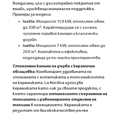
боядисани, или с дълготрайно покритие от
емайл, изискващи минимална поддръжка.
Примери за модели:
Isotta:
Мощност 11,9 kW, отопляем обем
до 338 м³. Характеризира се с голяма
чугунена горивна камера и класически
дизайн.
Isetta:
Мощност 7 kW, отопляем обем до
200 м³. Компактна и ефективна,
подходяща за по-малки пространства.
Стоманени камини на дърва с керамична
облицовка:
Комбинират здравината на
стоманата с естетиката и топлоемкостта
на керамиката. La Nordica използва
керамиката като лик за своите продукти, с
което гарантира
оптималното съхранение на
топлината
и
равномерното отделяне на
топлина
в помещението. Керамиката е
резултат от висококачествен ръчен