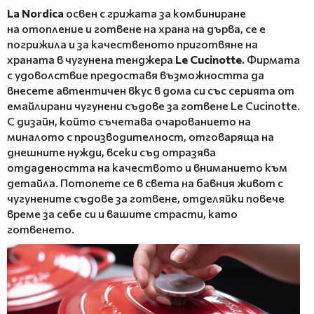
La Nordica
освен с грижата за комбиниране
на отопление и готвене на храна на дърва, се е
погрижила и за качественото приготвяне на
храната в чугунена тенджера
Le Cucinotte.
Фирмата
с удоволствие предоставя възможността да
внесете автентичен вкус в дома си със серията от
емайлирани чугунени съдове за готвене Le Cucinotte.
С дизайн, който съчетава очарованието на
миналото с производителност, отговаряща на
днешните нужди, всеки съд отразява
отдадеността на качеството и вниманието към
детайла. Потопете се в света на бавния живот с
чугунените съдове за готвене, отделяйки повече
време за себе си и вашите страсти, като
готвенето.