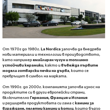
От 1970г до 1980г.
La Nordica
започва да внедрява
нови материали и технологии в производството,
като например
емайлиран чугун и топлинно
устойчиви керамики
, както и
въвежда първите
модели готварски печки на дърва
, които се
превръщат в символ на марката.
От 1990г. до 2000г. компанията започва износ на
продуктите си в други европейски страни,
включително
Германия, Франция и Испания
и разширява продуктовата си гама с
камини за
вграждане, пелетни камини и котли
, които бързо