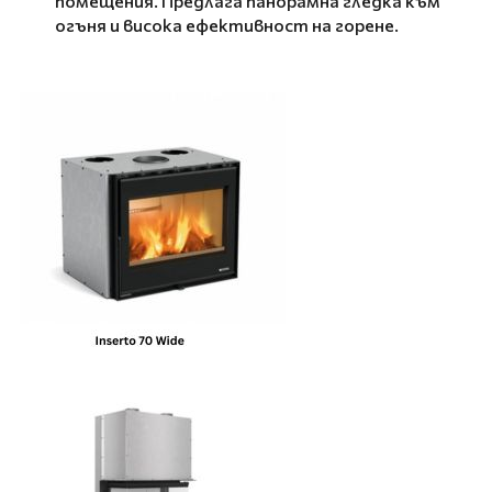
помещения. Предлага панорамна гледка към
огъня и висока ефективност на горене.