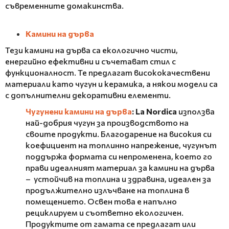
съвременните домакинства.
Камини на дърва
Тези камини на дърва са екологично чисти,
енергийно ефективни и съчетават стил с
функционалност. Те предлагат висококачествени
материали като чугун и керамика, а някои модели са
с допълнителни декоративни елементи.
Чугунени камини на дърва
:
La Nordica
използва
най-добрия чугун за производството на
своите продукти. Благодарение на високия си
коефициент на топлинно напрежение, чугунът
поддържа формата си непроменена, което го
прави идеалният материал за камини на дърва
– устойчив на топлина и здравина, идеален за
продължително излъчване на топлина в
помещението. Освен това е напълно
рециклируем и съответно екологичен.
Продуктите от гамата се предлагат или