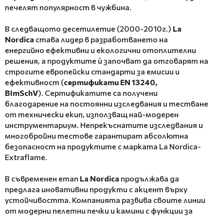
печелят популярност в чужбина.
В следващото десетилетие (2000-2010г.)
La
Nordica
става лидер в разработването на
енергийно ефективни и екологични отоплителни
решения, а продуктите ѝ започват да отговарят на
строгите европейски стандарти за емисии и
ефективност (
сертификати EN 13240,
BImSchV
). Сертификатите са получени
благодарение на постоянни изследвания и тестване
от технически екип, използващ най-модерен
инструментариум. Непрекъснатите изследвания и
многобройни тестове гарантират абсолютна
безопасност на продуктите с марката La Nordica-
Extraflame.
В съвременен етап
La Nordica
продължава да
предлага иновативни продукти с акцент върху
устойчивостта. Компанията развива своите линии
от модерни пелетни печки и камини с функции за