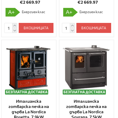
€2 669.97
€2 669.97
A+
A+
Енергиен клас
Енергиен клас
В КОШНИЦАТА
В КОШНИЦАТА
БЕЗПЛАТНА ДОСТАВКА
БЕЗПЛАТНА ДОСТАВКА
Италианска
Италианска
готварска печка на
готварска печка на
дърва La Nordica
дърва La Nordica
Rosetta, 7.9kW
Sovrana, 7.5kW