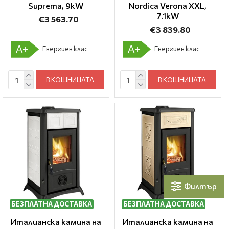
Suprema, 9kW
Nordica Verona XXL,
7.1kW
€3 563.70
€3 839.80
A+
A+
Енергиен клас
Енергиен клас
В КОШНИЦАТА
В КОШНИЦАТА
Филтър
БЕЗПЛАТНА ДОСТАВКА
БЕЗПЛАТНА ДОСТАВКА
Италианска камина на
Италианска камина на