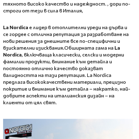
тяхното високо качество и надеждност. , дори по-
строги от тези в сила в Италия,
La Nordica
е лидер в отоплителни уреди на дърва и
се гордее с отлична репутация за разработване на
нови решения за днешните все по-специфични и
взискателни изисквания
.
Обширната гама на
La
Nordica
, включваща класически, селски и модерни
фамилии продукти, внимание към детайла и
постоянно отлично качество доказват
валидността на тази репутация. La Nordica
предлага висококачествени материали, прецизно
покритие и внимание към детайла – накратко, най-
добрите аспекти на италианския дизайн – на
клиенти от цял ​​свят.