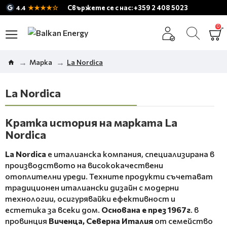
★★★★☆
Свържете се с нас: +359 2 408 5023
4.4
0
Марка
La Nordica
La Nordica
Кратка история на марката La
Nordica
La Nordica
е италианска компания, специализирана в
производството на висококачествени
отоплителни уреди. Техните продукти съчетават
традиционен италиански дизайн с модерни
технологии, осигурявайки ефективност и
естетика за всеки дом.
Основана е през 1967г
. в
провинция
Виченца, Северна Италия
от семейство