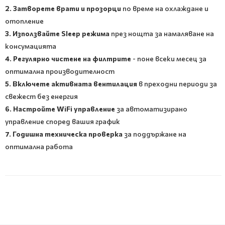
2. Затворете врати и прозорци
по време на охлаждане и
отопление
3. Използвайте Sleep режима
през нощта за намаляване на
консумацията
4. Регулярно чистене на филтрите
- поне всеки месец за
оптимална производителност
5. Включете активната вентилация
в преходни периоди за
свежест без енергия
6. Настройте WiFi управление
за автоматизирано
управление според вашия график
7. Годишна техническа проверка
за поддържане на
оптимална работа