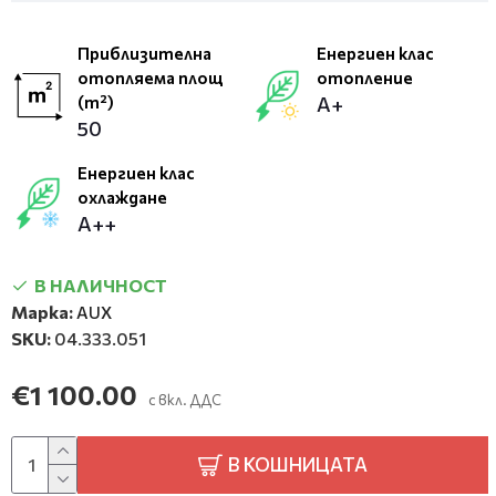
Приблизителна
Енергиен клас
отопляема площ
отопление
(m²)
А+
50
Енергиен клас
охлаждане
А++
В НАЛИЧНОСТ
Марка:
AUX
SKU:
04.333.051
€1 100.00
с вкл. ДДС
В КОШНИЦАТА