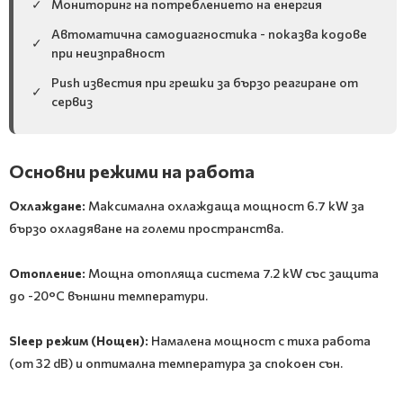
✓
Мониторинг на потреблението на енергия
Автоматична самодиагностика - показва кодове
✓
при неизправност
Push известия при грешки за бързо реагиране от
✓
сервиз
Основни режими на работа
Охлаждане:
Максимална охлаждаща мощност 6.7 kW за
бързо охладяване на големи пространства.
Отопление:
Мощна отопляща система 7.2 kW със защита
до -20°C външни температури.
Sleep режим (Нощен):
Намалена мощност с тиха работа
(от 32 dB) и оптимална температура за спокоен сън.