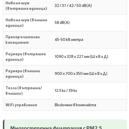
Ниво на шум
32 / 37 / 42 / 50 dB(A)
(вътрешна единица)
Ниво на шум (външни
58 dB(A)
единица)
Препоръчителен
45-50 кв.метра
капацитет
Размери (вътрешна
1090 x 328 x 227 мм (Ш x В x Д)
единица)
Размери (външни
900 x 700 x 350 мм (Ш x В x Д)
единица)
Тегло (вътрешна/
12.5 кг / 39 кг
външни)
WiFi управление
Включено в комплекта
Многостепенна филтрация с PM2.5