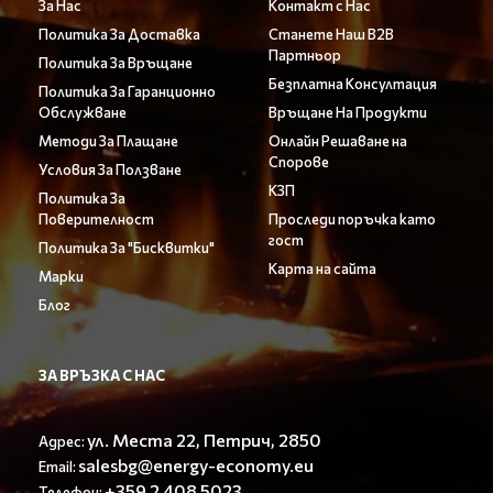
За Нас
Контакт с Нас
Политика За Доставка
Станете Наш B2B
Партньор
Политика За Връщане
Безплатна Консултация
Политика За Гаранционно
Обслужване
Връщане На Продукти
Методи За Плащане
Онлайн Решаване на
Спорове
Условия За Ползване
КЗП
Политика За
Поверителност
Проследи поръчка като
гост
Политика За "Бисквитки"
Карта на сайта
Марки
Блог
ЗА ВРЪЗКА С НАС
ул. Места 22, Петрич, 2850
Адрес:
salesbg@energy-economy.eu
Email:
+359 2 408 5023
Телефон: