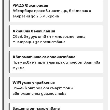
PM2.5 Филтрация
Абсорбира прахови частици, бактерии и
алергени до 2.5 микрона
Активна вентилация
Свеж въздух отвън + многостепенна
филтрация за пречистване
Автоматично самопочистване
Премахва натрупания прах и предотвратява
мухъл
WiFi умно управление
Пълен контрол от смартфон +
автоматична диагностика
Защита от замръзване