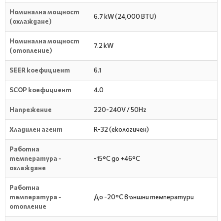
Номинална мощност
6.7 kW (24,000 BTU)
(охлаждане)
Номинална мощност
7.2 kW
(отопление)
SEER коефициент
6.1
SCOP коефициент
4.0
Напрежение
220-240V / 50Hz
Хладилен агент
R-32 (екологичен)
Работна
температура -
-15°C до +46°C
охлаждане
Работна
температура -
До -20°C външни температури
отопление