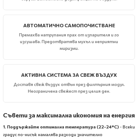
АВТОМАТИЧНО САМОПОЧИСТВАНЕ
Премахва натрупания прах от изпарителя и го
изсушава. Предотвратява мухъл и неприятни
миризми.
АКТИВНА СИСТЕМА ЗА СВЕЖ ВЪЗДУХ
Доставя свеж въздух отвън през филтърния модул.
Неограничена свежест през целия ден.
Съвети за максимална икономия на енергия
1. Поддържайте оптимална температура (22-24°C)
- Всеки
градус по-нисък намалява разходи значително