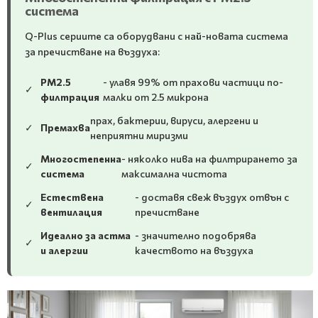
система
Q-Plus сериите са оборудвани с най-новата система
за пречистване на въздуха:
PM2.5
- улавя 99% от прахови частици по-
✓
филтрация
малки от 2.5 микрона
прах, бактерии, вируси, алергени и
✓
Премахва
неприятни миризми
Многостепенна
- няколко нива на филтрирането за
✓
система
максимална чистота
Естествена
- доставя свеж въздух отвън с
✓
вентилация
пречистване
Идеално за астма
- значително подобрява
✓
и алергии
качеството на въздуха