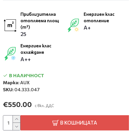
Приблизителна
Енергиен клас
отопляема площ
отопление
(m²)
А+
25
Енергиен клас
охлаждане
А++
В НАЛИЧНОСТ
Марка:
AUX
SKU:
04.333.047
€550.00
с вкл. ДДС
В КОШНИЦАТА