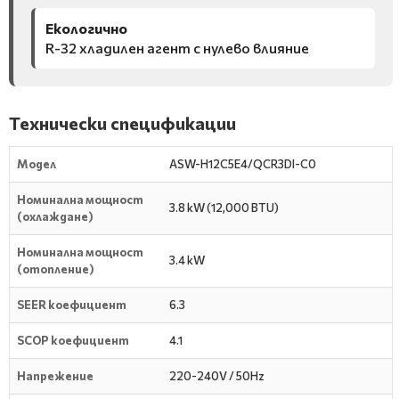
Екологично
R-32 хладилен агент с нулево влияние
Технически спецификации
Модел
ASW-H12C5E4/QCR3DI-C0
Номинална мощност
3.8 kW (12,000 BTU)
(охлаждане)
Номинална мощност
3.4 kW
(отопление)
SEER коефициент
6.3
SCOP коефициент
4.1
Напрежение
220-240V / 50Hz