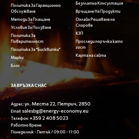
Безплатна Консултация
Политика За Гаранционно
Обслужване
Връщане На Продукти
Методи За Плащане
Онлайн Решаване на
Спорове
Условия За Ползване
КЗП
Политика За
Поверителност
Проследи поръчка като
гост
Политика За "Бисквитки"
Карта на сайта
Марки
Блог
ЗА ВРЪЗКА С НАС
ул. Места 22, Петрич, 2850
Адрес:
salesbg@energy-economy.eu
Email:
+359 2 408 5023
Телефон:
Работно време:
Понеделник - Петък / 09:00 - 17:00