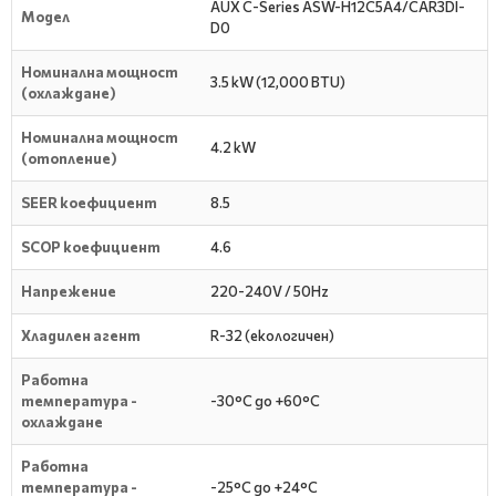
AUX C-Series ASW-H12C5A4/CAR3DI-
Модел
D0
Номинална мощност
3.5 kW (12,000 BTU)
(охлаждане)
Номинална мощност
4.2 kW
(отопление)
SEER коефициент
8.5
SCOP коефициент
4.6
Напрежение
220-240V / 50Hz
Хладилен агент
R-32 (екологичен)
Работна
температура -
-30°C до +60°C
охлаждане
Работна
температура -
-25°C до +24°C