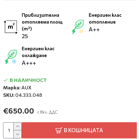
Приблизителна
Енергиен клас
отопляема площ
отопление
(m²)
А++
25
Енергиен клас
охлаждане
А+++
В НАЛИЧНОСТ
Марка:
AUX
SKU:
04.333.048
€650.00
с вкл. ДДС
В КОШНИЦАТА