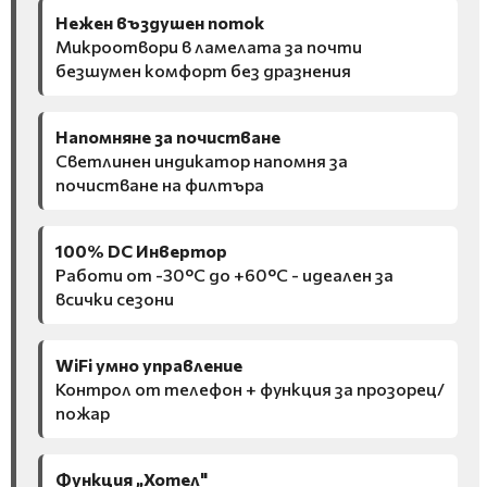
Нежен въздушен поток
Микроотвори в ламелата за почти
безшумен комфорт без дразнения
Напомняне за почистване
Светлинен индикатор напомня за
почистване на филтъра
100% DC Инвертор
Работи от -30°C до +60°C - идеален за
всички сезони
WiFi умно управление
Контрол от телефон + функция за прозорец/
пожар
Функция „Хотел"