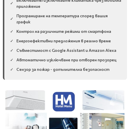
Включвайте/изключвайте климатика чрез мобилна
✓
приложение
Програмиране на температура според вашия
✓
график
✓
Контрол на различните режими от смартфона
✓
Енергоефективни предложения в реално време
✓
Съвместимост с Google Assistant и Amazon Alexa
✓
Автоматично изключване при отворен прозорец
✓
Сензор за пожар - допълнителна безопасност