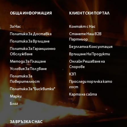
ОБЩА ИНФОРМАЦИЯ
КЛИЕНТСКИ ПОРТАЛ
За Нас
Контакт с Нас
Политика За Доставка
Станете Наш B2B
Партньор
Политика За Връщане
Безплатна Консултация
Политика За Гаранционно
Обслужване
Връщане На Продукти
Методи За Плащане
Онлайн Решаване на
Спорове
Условия За Ползване
КЗП
Политика За
Поверителност
Проследи поръчка като
гост
Политика За "Бисквитки"
Карта на сайта
Марки
Блог
ЗА ВРЪЗКА С НАС