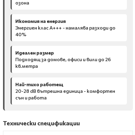
озона
Икономия на енергия
Энергиен клас A+++ - намалява разходи до
40%
Идеален размер
Подходящ за домове, офиси и вили до 26
кв.метра
Най-тихо работещ
20-28 dB вътрешна единица - комфортен
сън и работа
Технически спецификации