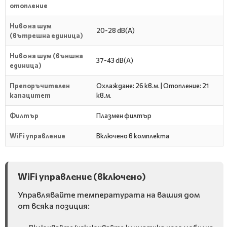
отопление
Ниво на шум
20-28 dB(A)
(вътрешна единица)
Ниво на шум (външна
37-43 dB(A)
единица)
Препоръчителен
Охлаждане: 26 кв.м. | Отопление: 21
капацитет
кв.м.
Филтър
Плазмен филтър
WiFi управление
Включено в комплекта
WiFi управление (включено)
Управлявайте температурата на вашия дом
от всяка позиция: