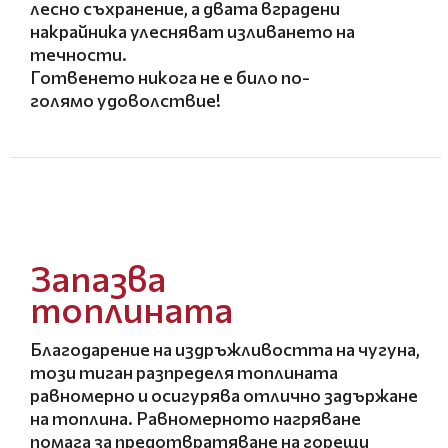
лесно съхранение, а двата вградени
накрайника улесняват изливането на
течности.
Готвенето никога не е било по-
голямо удоволствие!
Запазва
топлината
Благодарение на издръжливостта на чугуна,
този тиган разпределя топлината
равномерно и осигурява отлично задържане
на топлина. Равномерното нагряване
помага за предотвратяване на горещи