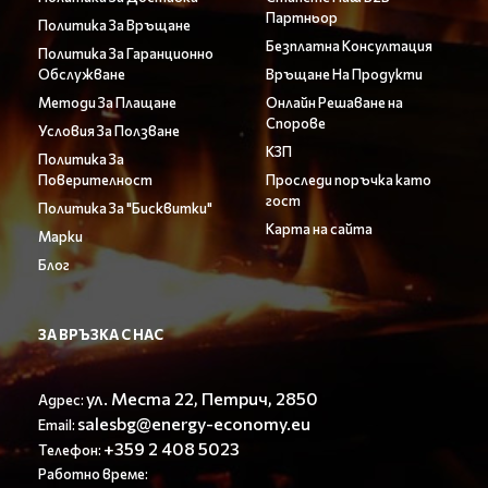
Партньор
Политика За Връщане
Безплатна Консултация
Политика За Гаранционно
Обслужване
Връщане На Продукти
Методи За Плащане
Онлайн Решаване на
Спорове
Условия За Ползване
КЗП
Политика За
Поверителност
Проследи поръчка като
гост
Политика За "Бисквитки"
Карта на сайта
Марки
Блог
ЗА ВРЪЗКА С НАС
ул. Места 22, Петрич, 2850
Адрес:
salesbg@energy-economy.eu
Email:
+359 2 408 5023
Телефон:
Работно време: