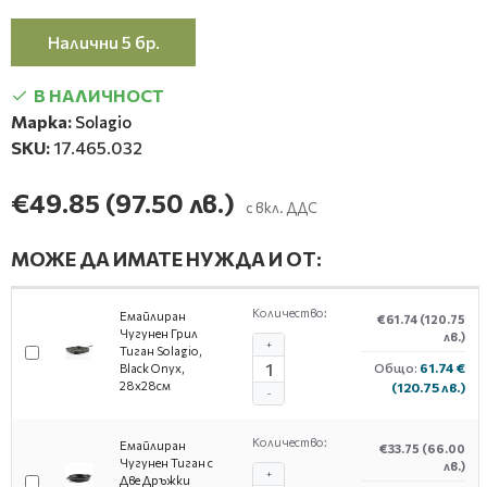
Налични 5 бр.
В НАЛИЧНОСТ
Марка:
Solagio
SKU:
17.465.032
€49.85
(97.50 лв.)
с вкл. ДДС
МОЖЕ ДА ИМАТЕ НУЖДА И ОТ:
Количество:
Емайлиран
€61.74
(120.75
Чугунен Грил
лв.)
+
Тиган Solagio,
Общо:
61.74 €
Black Onyx,
28х28см
(120.75 лв.)
-
Количество:
Емайлиран
€33.75
(66.00
Чугунен Тиган с
лв.)
+
Две Дръжки