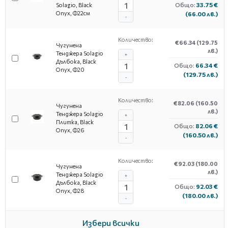
Общо:
33.75 €
Solagio, Black
Onyx, Ф22см
(66.00 лв.)
-
Количество:
€66.34
(129.75
Чугунена
лв.)
Тенджера Solagio
+
Дълбока, Black
Общо:
66.34 €
Onyx, Ф20
(129.75 лв.)
-
Количество:
€82.06
(160.50
Чугунена
лв.)
Тенджера Solagio
+
Плитка, Black
Общо:
82.06 €
Onyx, Ф26
(160.50 лв.)
-
Количество:
€92.03
(180.00
Чугунена
лв.)
Тенджера Solagio
+
Дълбока, Black
Общо:
92.03 €
Onyx, Ф28
(180.00 лв.)
-
Избери всички