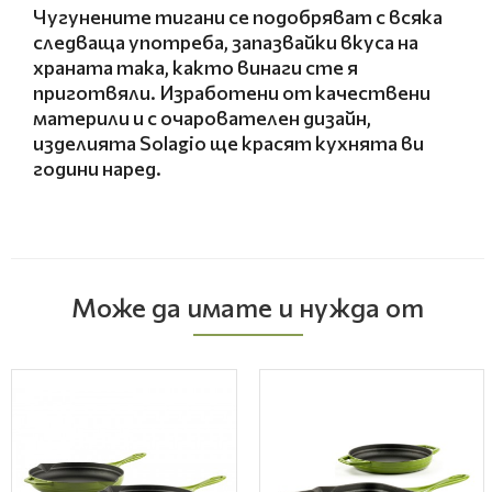
Чугунените тигани се подобряват с всяка
следваща употреба, запазвайки вкуса на
храната така, както винаги сте я
приготвяли. Изработени от качествени
материли и с очарователен дизайн,
изделията Solagio ще красят кухнята ви
години наред.
Може да имате и нужда от