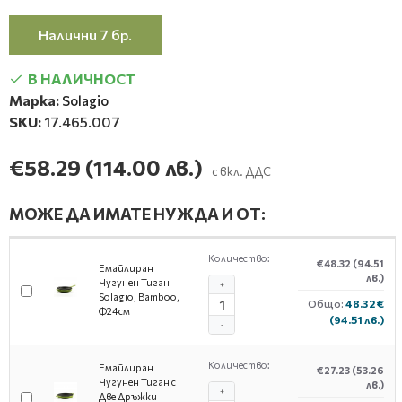
Налични 7 бр.
В НАЛИЧНОСТ
Марка:
Solagio
SKU:
17.465.007
€58.29
(114.00 лв.)
с вкл. ДДС
МОЖЕ ДА ИМАТЕ НУЖДА И ОТ:
Количество:
€48.32
(94.51
Емайлиран
лв.)
Чугунен Тиган
+
Solagio, Bamboo,
Общо:
48.32 €
Ф24см
(94.51 лв.)
-
Количество:
Емайлиран
€27.23
(53.26
Чугунен Тиган с
лв.)
+
Две Дръжки