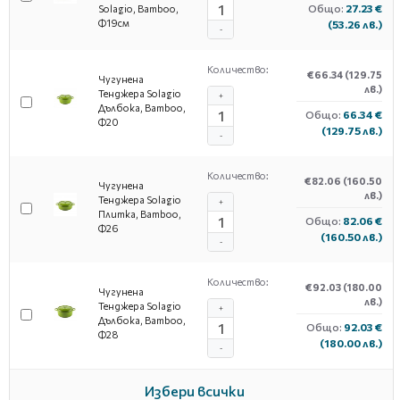
Общо:
27.23 €
Solagio, Bamboo,
Ф19см
(53.26 лв.)
-
Количество:
€66.34
(129.75
Чугунена
лв.)
Тенджера Solagio
+
Дълбока, Bamboo,
Общо:
66.34 €
Ф20
(129.75 лв.)
-
Количество:
€82.06
(160.50
Чугунена
лв.)
Тенджера Solagio
+
Плитка, Bamboo,
Общо:
82.06 €
Ф26
(160.50 лв.)
-
Количество:
€92.03
(180.00
Чугунена
лв.)
Тенджера Solagio
+
Дълбока, Bamboo,
Общо:
92.03 €
Ф28
(180.00 лв.)
-
Избери всички