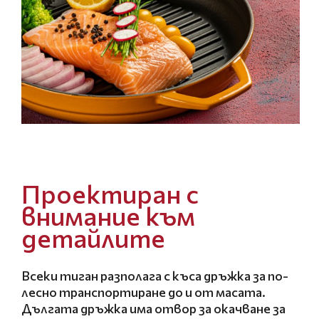
Проектиран с
внимание към
детайлите
Всеки тиган разполага с къса дръжка за по-
лесно транспортиране до и от масата.
Дългата дръжка има отвор за окачване за