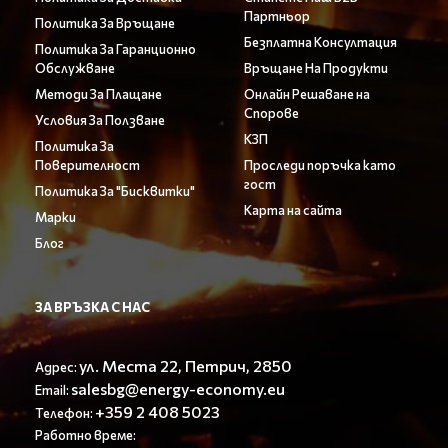
Партньор
Политика За Връщане
Безплатна Консултация
Политика За Гаранционно
Обслужване
Връщане На Продукти
Методи За Плащане
Онлайн Решаване на
Спорове
Условия За Ползване
КЗП
Политика За
Поверителност
Проследи поръчка като
гост
Политика За "Бисквитки"
Карта на сайта
Марки
Блог
ЗА ВРЪЗКА С НАС
ул. Места 22, Петрич, 2850
Адрес:
salesbg@energy-economy.eu
Email:
+359 2 408 5023
Телефон:
Работно време: