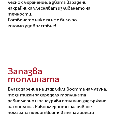
лесно съхранение, а двата вградени
накрайника улесняват изливането на
течности.
Готвенето никога не е било по-
голямо удоволствие!
Запазва
топлината
Благодарение на издръжливостта на чугуна,
този тиган разпределя топлината
равномерно и осигурява отлично задържане
на топлина. Равномерното нагряване
помага за предотвратяване на горещи