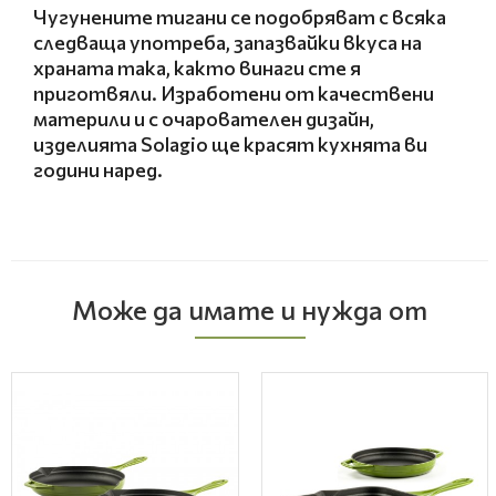
Чугунените тигани се подобряват с всяка
следваща употреба, запазвайки вкуса на
храната така, както винаги сте я
приготвяли. Изработени от качествени
материли и с очарователен дизайн,
изделията Solagio ще красят кухнята ви
години наред.
Може да имате и нужда от