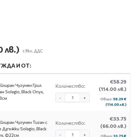
0 лв.)
с вкл. ДДС
ЖДА И ОТ:
€58.29
йлиран Чугунен Грил
Количество:
(114.00 лв.)
ан Solagio, Black Onyx,
-
+
8см
Общо:
58.29 €
(114.00 лв.)
€33.75
йлиран Чугунен Тиган с
Количество:
(66.00 лв.)
 Дръжки Solagio, Black
-
+
x, Ф22см
Общо:
33.75 €