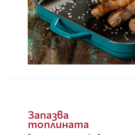
Запазва
топлината