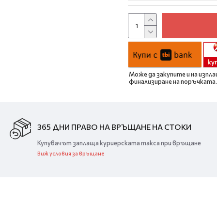
Може да закупите и на изпла
финализиране на поръчката.
365 ДНИ ПРАВО НА ВРЪЩАНЕ НА СТОКИ
Купувачът заплаща куриерската такса при връщане
Виж условия за връщане