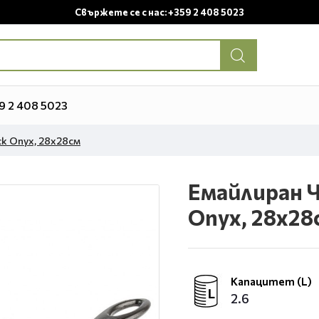
Свържете се с нас: +359 2 408 5023
9 2 408 5023
ck Onyx, 28х28см
Емайлиран Чу
Onyx, 28х28
Капацитет (L)
2.6