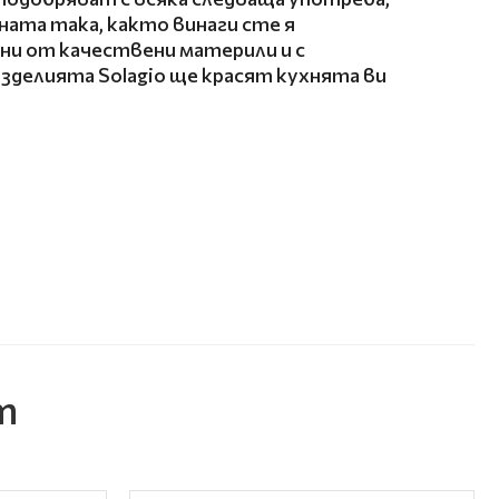
аната така, както винаги сте я
ни от качествени материли и с
изделията Solagio ще красят кухнята ви
т