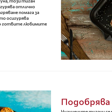
уна, този тиган
игурява отлично
гряване помага за
то осигурява
то готвите любимите
Подобрява 
Чугунените тигани се 