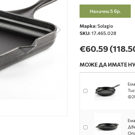
Налични 5 бр.
Марка:
Solagio
SKU:
17.465.028
€60.59
(118.5
МОЖЕ ДА ИМАТЕ НУ
Ема
Тиг
Ф2
Ема
Две
Ony