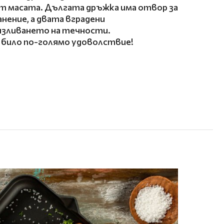
т масата. Дългата дръжка има отвор за
анение, а двата вградени
изливането на течности.
 било по-голямо удоволствие!