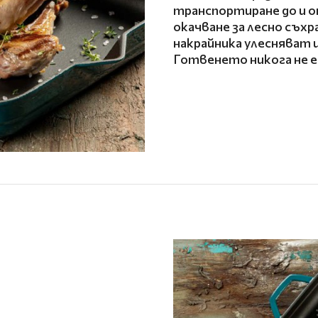
транспортиране до и о
окачване за лесно съхр
накрайника улесняват 
Готвенето никога не е