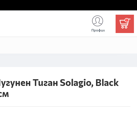
0
Профил
гунен Тиган Solagio, Black
см