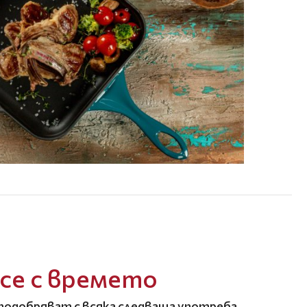
се с времето
подобряват с всяка следваща употреба,