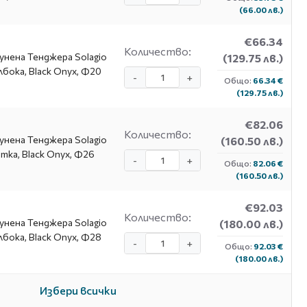
(66.00 лв.)
€66.34
Количество:
унена Тенджера Solagio
(129.75 лв.)
бока, Black Onyx, Ф20
-
+
Общо:
66.34 €
(129.75 лв.)
€82.06
Количество:
унена Тенджера Solagio
(160.50 лв.)
тка, Black Onyx, Ф26
-
+
Общо:
82.06 €
(160.50 лв.)
€92.03
Количество:
унена Тенджера Solagio
(180.00 лв.)
бока, Black Onyx, Ф28
-
+
Общо:
92.03 €
(180.00 лв.)
Избери всички