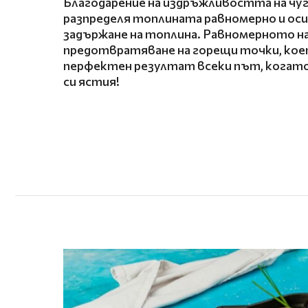
Благодарение на издръжливостта на чуг
разпределя топлината равномерно и ос
задържане на топлина. Равномерното на
предотвратяване на горещи точки, кое
перфектен резултат всеки път, кога
си ястия
!