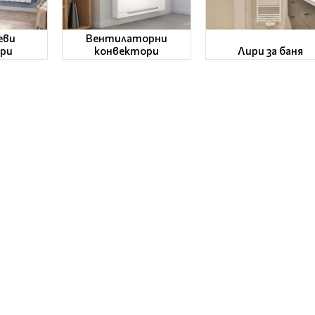
еви
Вентилаторни
ри
конвектори
Лири за баня