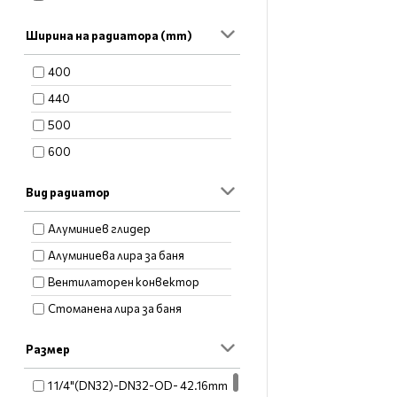
Ширина на радиатора (mm)
400
440
500
600
Вид радиатор
Алуминиев глидер
Алуминиева лира за баня
Вентилаторен конвектор
Стоманена лира за баня
Размер
1 1/4"(DN32)-DN32-OD- 42.16mm