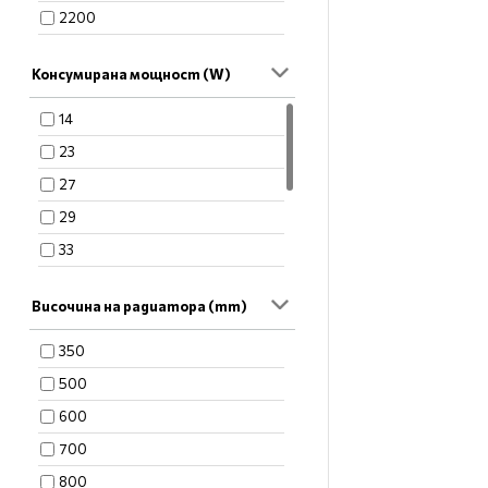
2200
2390
Консумирана мощност (W)
3100
3120
14
4090
23
5110
27
5580
29
33
38
Височина на радиатора (mm)
47
55
350
72
500
75
600
700
800