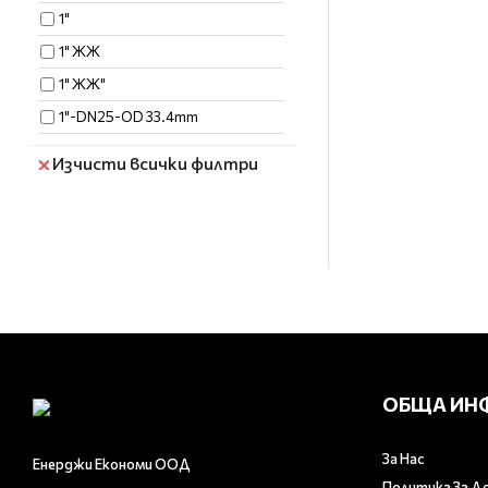
1"
1" ЖЖ
1" ЖЖ"
1"-DN25-OD 33.4mm
1''(DN25) x 1/2''(DN15)
Изчисти всички филтри
1/2 X 16
1/2"
1/2" ЖЖ
1/2"'(DN15) x 16*2
1/2"-DN15-OD 21.3mm
1/2"x1/2"F
1/2"X16
ОБЩА ИН
1/2"Х16
1/2'' F
За Нас
Енерджи Економи ООД
1/2'' M
Политика За Д