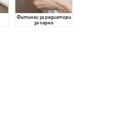
Фитинги за радиатори
за парно