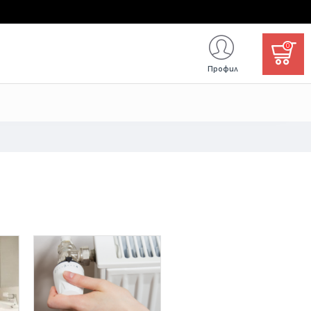
0
Профил