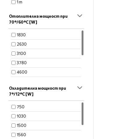
1 m
Oтоплителна мощност при
70°/60°C [W]
1830
2630
3100
3780
4600
4860
Oхладителна мощност при
6210
7°/12°С [W]
6300
750
8100
1030
8650
1500
1560