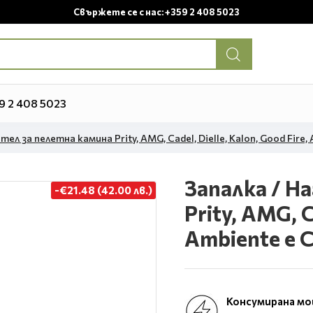
Свържете се с нас: +359 2 408 5023
9 2 408 5023
ел за пелетна камина Prity, AMG, Cadel, Dielle, Kalon, Good Fire, A
Запалка / Н
-€21.48 (42.00 лв.)
Prity, AMG, C
Ambiente e Ca
Консумирана м