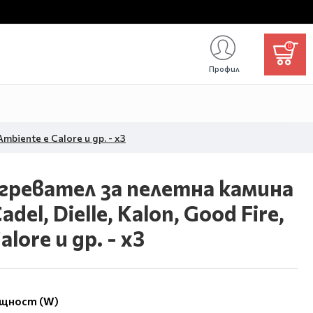
0
Профил
mbiente e Calore и др. - x3
агревател за пелетна камина
adel, Dielle, Kalon, Good Fire,
lore и др. - x3
ощност (W)