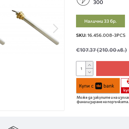
300
Налични 33 бр.
SKU:
16.456.008-3PCS
€107.37
(210.00 лв.)
Може да закупите и на изпла
финализиране на поръчката.