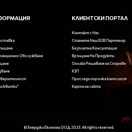
ФОРМАЦИЯ
КЛИЕНТСКИ ПОРТАЛ
Контакт с Нас
оставка
Станете Наш B2B Партньор
ръщане
Безплатна Консултация
аранционно Обслужване
Връщане На Продукти
ащане
Онлайн Решаване на Спорове
зване
КЗП
оверителност
Проследи поръчка като гост
Бисквитки"
Карта на сайта
© Енерджи Економи ООД 2023. All rights reserved.