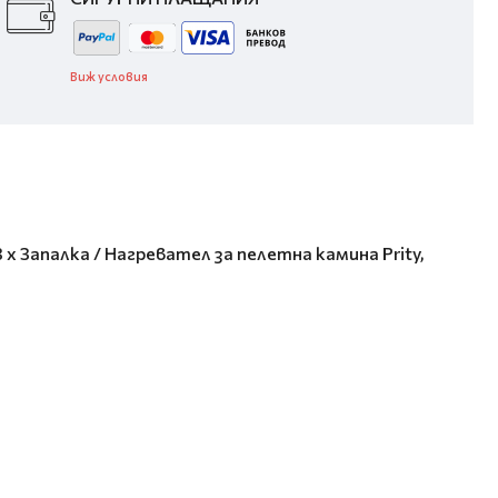
Виж условия
3 x Запалка / Нагревател за пелетна камина Prity,