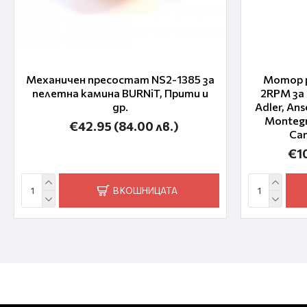
Механичен пресостат NS2-1385 за
Мотор р
пелетна камина BURNiT, Прити и
2RPM за
др.
Adler, Ans
Montegra
€42.95
(84.00 лв.)
Cam
€1
В КОШНИЦАТА