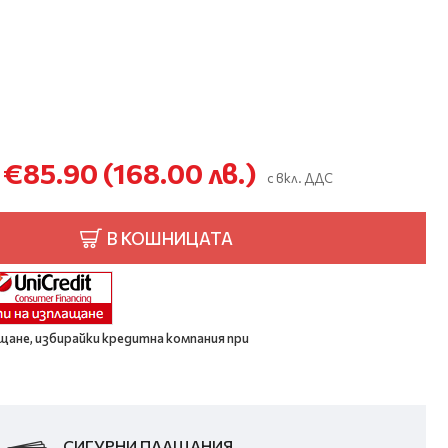
€85.90
(168.00 лв.)
с вкл. ДДС
В КОШНИЦАТА
щане, избирайки кредитна компания при
СИГУРНИ ПЛАЩАНИЯ