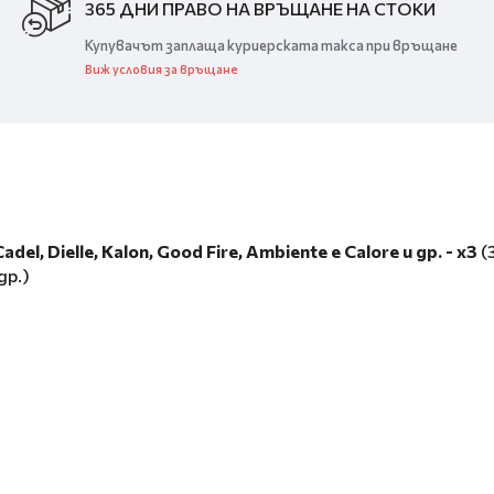
365 ДНИ ПРАВО НА ВРЪЩАНЕ НА СТОКИ
Купувачът заплаща куриерската такса при връщане
Виж условия за връщане
l, Dielle, Kalon, Good Fire, Ambiente e Calore и др. - x3
(
др.)