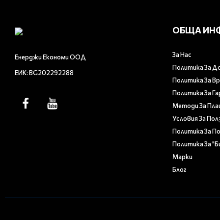
ОБЩА ИН
За Нас
Енерджи Економи ООД
Политика За Д
ЕИК: BG202292288
Политика За В
Политика За Г
Методи За Пл
Условия За Пол
Политика За П
Политика За "
Марки
Блог