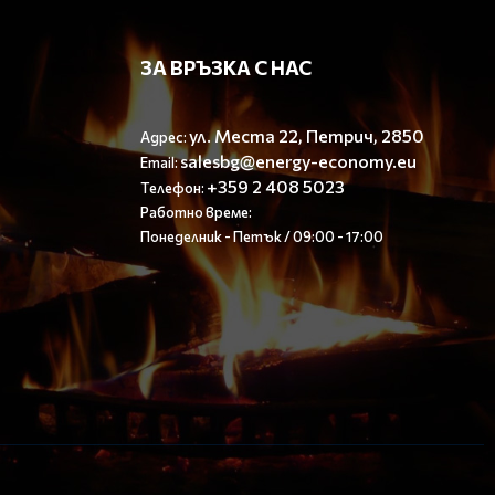
ЗА ВРЪЗКА С НАС
ул. Места 22, Петрич, 2850
Адрес:
salesbg@energy-economy.eu
Email:
+359 2 408 5023
Телефон:
Работно време:
Понеделник - Петък / 09:00 - 17:00