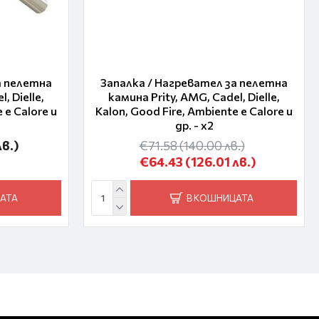
а пелетна
Запалка / Нагревател за пелетна
, Dielle,
камина Prity, AMG, Cadel, Dielle,
 e Calore и
Kalon, Good Fire, Ambiente e Calore и
др. - x2
лв.)
€71.58
(140.00 лв.)
€64.43
(126.01 лв.)
АТА
В КОШНИЦАТА