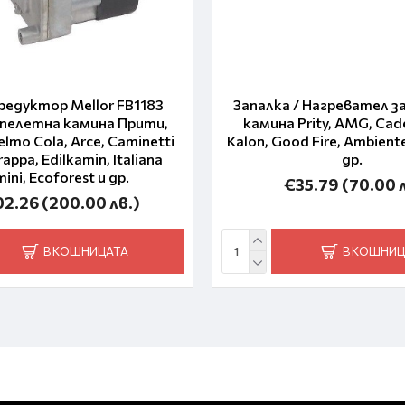
едуктор Mellor FB1183
Запалка / Нагревател з
 пелетна камина Прити,
камина Prity, AMG, Cadel
elmo Cola, Arce, Caminetti
Kalon, Good Fire, Ambiente
ppa, Edilkamin, Italiana
др.
ini, Ecoforest и др.
€35.79
(70.00 
02.26
(200.00 лв.)
В КОШНИЦАТА
В КОШНИЦ