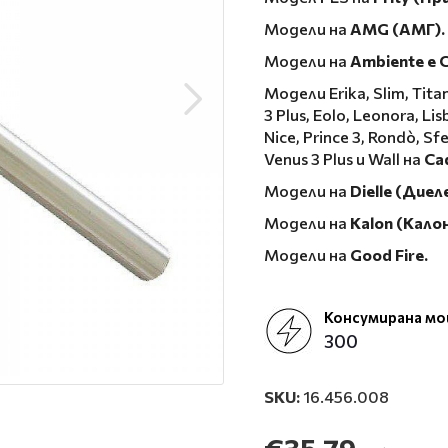
Модели на
AMG (АМГ).
Модели на
Ambiente e C
Модели Erika, Slim, Titani
3 Plus, Eolo, Leonora, Li
Nice, Prince 3, Rondò, Sfe
Venus 3 Plus и Wall на
Cad
Модели на
Dielle (Диеле
Модели на
Kalon (Калон
Модели на
Good Fire.
Консумирана м
300
SKU:
16.456.008