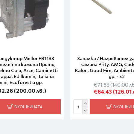
едуктор Mellor FB1183
Запалка / Нагревател з
 пелетна камина Прити,
камина Prity, AMG, Cadel
elmo Cola, Arce, Caminetti
Kalon, Good Fire, Ambiente
ppa, Edilkamin, Italiana
др. - x2
ini, Ecoforest и др.
€71.58
(140.00 лв
02.26
(200.00 лв.)
€64.43
(126.01 
В КОШНИЦАТА
В КОШНИЦ