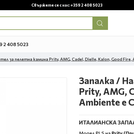
Свържете се с нас: +359 2 408 5023
9 2 408 5023
ел за пелетна камина Prity, AMG, Cadel, Dielle, Kalon, Good Fire, 
Запалка / Н
Prity, AMG, C
Ambiente e C
ИТАЛИАНСКА ЗАПАЛ
Модел PLS на
Prity (Пр