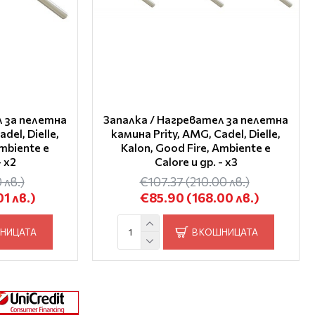
л за пелетна
Запалка / Нагревател за пелетна
del, Dielle,
камина Prity, AMG, Cadel, Dielle,
Ambiente e
Kalon, Good Fire, Ambiente e
- x2
Calore и др. - x3
 лв.)
€107.37
(210.00 лв.)
01 лв.)
€85.90
(168.00 лв.)
ШНИЦАТА
В КОШНИЦАТА