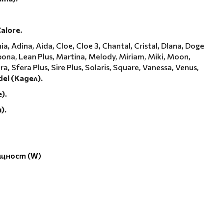
alore.
a, Adina, Aida, Cloe, Cloe 3, Chantal, Cristal, DIana, Doge
sbona, Lean Plus, Martina, Melody, Miriam, Miki, Moon,
ra, Sfera Plus, Sire Plus, Solaris, Square, Vanessa, Venus,
el (Кадел).
).
).
ощност (W)