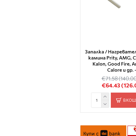
Запалка / Нагревате
камина Prity, AMG, Ca
Kalon, Good Fire, 
Calore и др. 
€71.58
(140.00
€64.43
(126.
В КО