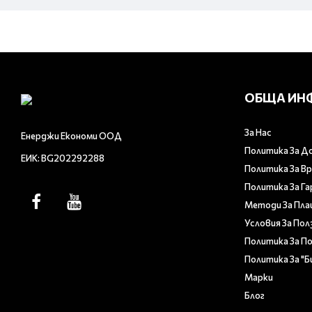
ОБЩА ИН
За Нас
Енерджи Економи ООД
Политика За Д
ЕИК: BG202292288
Политика За В
Политика За Г
Методи За Пл
Условия За Пол
Политика За П
Политика За "
Марки
Блог