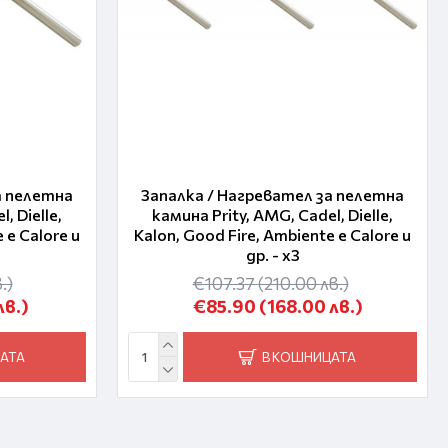
а пелетна
Запалка / Нагревател за пелетна
, Dielle,
камина Prity, AMG, Cadel, Dielle,
 e Calore и
Kalon, Good Fire, Ambiente e Calore и
др. - x3
.)
€107.37
(210.00 лв.)
лв.)
€85.90
(168.00 лв.)
АТА
В КОШНИЦАТА