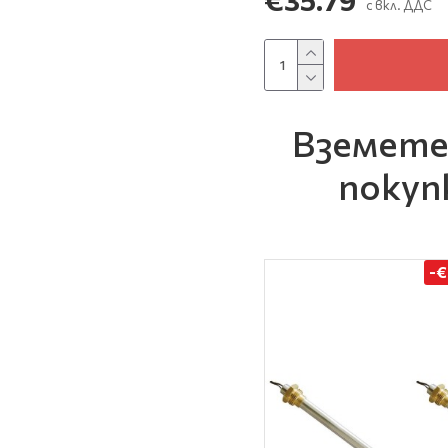
€35.79
с вкл. ДДС
Вземете
покуп
-€