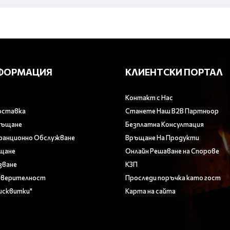
ФОРМАЦИЯ
КЛИЕНТСКИ ПОРТАЛ
Контакт с Нас
оставка
Станете Наш B2B Партньор
ръщане
Безплатна Консултация
аранционно Обслужване
Връщане На Продукти
ащане
Онлайн Решаване на Спорове
зване
КЗП
оверителност
Проследи поръчка като гост
Бисквитки"
Карта на сайта