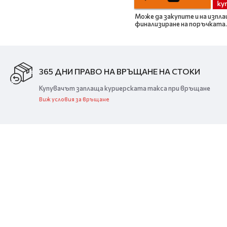
Може да закупите и на изпла
финализиране на поръчката.
365 ДНИ ПРАВО НА ВРЪЩАНЕ НА СТОКИ
Купувачът заплаща куриерската такса при връщане
Виж условия за връщане