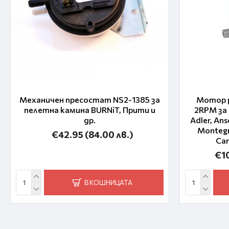
Механичен пресостат NS2-1385 за
Мотор р
пелетна камина BURNiT, Прити и
2RPM за
др.
Adler, Ans
Montegra
€42.95
(84.00 лв.)
Cam
€1
В КОШНИЦАТА