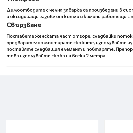
Димоотводите с челна заварка са произведени в съо
и оксидиращи газове от котли и камини работещи с н
Свързване
Поставете женската част отгоре, следвайки потока 
предварително монтирате скобите, използвайте чук 
поставяте следващия елемент и повтаряте. Препоръч
това използвайте скоба на всеки 2 метра.