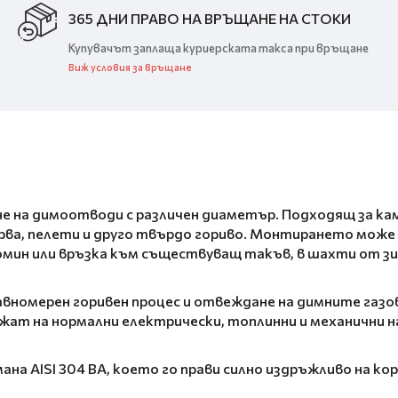
365 ДНИ ПРАВО НА ВРЪЩАНЕ НА СТОКИ
Купувачът заплаща куриерската такса при връщане
Виж условия за връщане
 на димоотводи с различен диаметър. Подходящ за камин
рва, пелети и друго твърдо гориво. Монтирането може
мин или връзка към съществуващ такъв, в шахти от з
вномерен горивен процес и отвеждане на димните газов
жат на нормални електрически, топлинни и механични н
а AISI 304 BA, което го прави силно издръжливо на ко