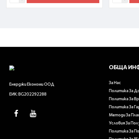
ОБЩА ИН
За Нас
Енерджи Економи ООД
Политика За Д
ЕИК: BG202292288
Политика За В
Политика За Г
Методи За Пл
Условия За Пол
Политика За П