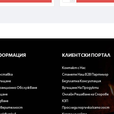
ФОРМАЦИЯ
КЛИЕНТСКИ ПОРТАЛ
Контакт с Нас
оставка
Станете Наш B2B Партньор
ръщане
Безплатна Консултация
аранционно Обслужване
Връщане На Продукти
ащане
Онлайн Решаване на Спорове
зване
КЗП
оверителност
Проследи поръчка като гост