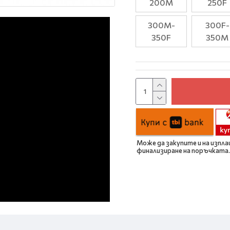
200M
250F
300M-
300F-
350F
350M
Може да закупите и на изпла
финализиране на поръчката.