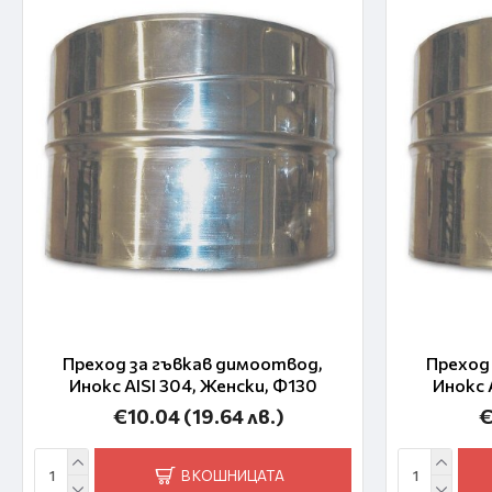
Преход за гъвкав димоотвод,
Преход
Инокс AISI 304, Женски, Ф130
Инокс 
€10.04
(19.64 лв.)
€
В КОШНИЦАТА