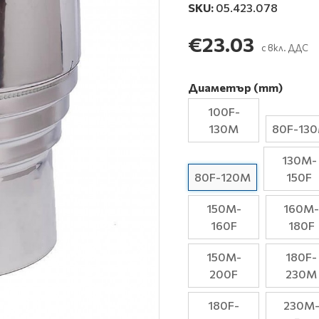
SKU:
05.423.078
€23.03
с вкл. ДДС
Диаметър (mm)
100F-
130M
80F-13
130M-
80F-120М
150F
150M-
160M-
160F
180F
150M-
180F-
200F
230M
180F-
230M