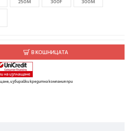
250M
300F
300M
В КОШНИЦАТА
щане, избирайки кредитна компания при