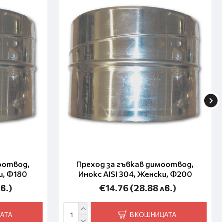
оотвод,
Преход за гъвкав димоотвод,
и, Ф180
Инокс AISI 304, Женски, Ф200
в.)
€14.76
(28.88 лв.)
АТА
В КОШНИЦАТА