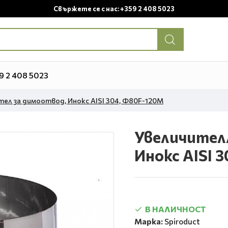
Свържете се с нас: +359 2 408 5023
9 2 408 5023
ел за димоотвод, Инокс AISI 304, Φ80F-120М
Увеличител
Инокс AISI 
В НАЛИЧНОСТ
Марка:
Spiroduct