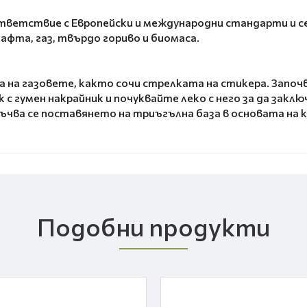
тветствие с Европейски и международни стандарти и се
афта, газ, твърдо гориво и биомаса.
на газовете, както сочи стрелката на стикера. Започв
с гумен накрайник и почуквайте леко с него за да закл
ва се поставянето на триъгълна база в основата на ко
Подобни продукти