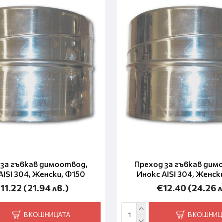
 за гъвкав димоотвод,
Преход за гъвкав дим
AISI 304, Женски, Ф150
Инокс AISI 304, Женск
11.22
(21.94 лв.)
€12.40
(24.26 л
В КОШНИЦАТА
В КОШНИЦ