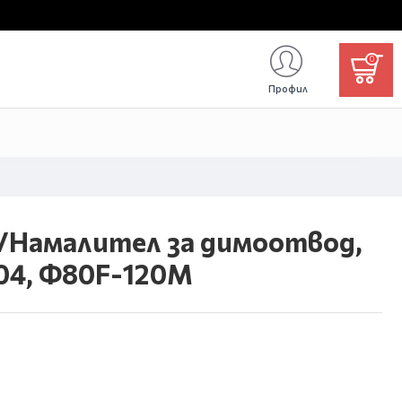
0
Профил
/Намалител за димоотвод,
304, Φ80F-120М