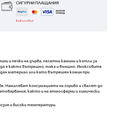
СИГУРНИ ПЛАЩАНИЯ
Виж условия
и и печки на дърва, пелетни камини и котли за
 да е както вътрешно, така и външно. Иноксовите
идан материал или като вътрешен комин при
е. Намаляват консумацията на гориво и свалят до
атоварвания, както и на атмосферни и химически
розия и високи температури.