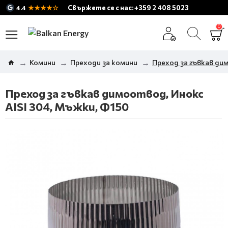
★★★★☆
Свържете се с нас: +359 2 408 5023
4.4
0
Комини
Преходи за комини
Преход за гъвкав ди
Преход за гъвкав димоотвод, Инокс
AISI 304, Мъжки, Ф150