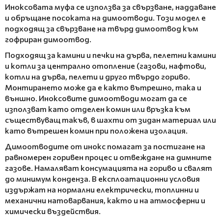
Иноксовата муфа се използва за свързване, наддаване
и обръщане посоката на димоотводи. Този модел е
подходящ за свързване на твърд димоотвод към
гофриран димоотвод.
Подходящ за камини и печки на дърва, пелетни камини
и котли за централно отопление (газови, нафтови,
котли на дърва, пелети и друго твърдо гориво.
Монтирането може да е както вътрешно, така и
външно. Иноксовите димоотводи могат да се
използват като отделен комин или връзка към
съществуващ такъв, в шахти от зидан материал или
като вътрешен комин при положена изолация.
Димоотводите от инокс помагат за постигане на
равномерен горивен процес и отвеждане на димните
газове. Намаляват консумацията на гориво и свалят
до минимум конденза. В експлоатационни условия
издържат на нормални електрически, топлинни и
механични натоварвания, както и на атмосферни и
химически въздействия.