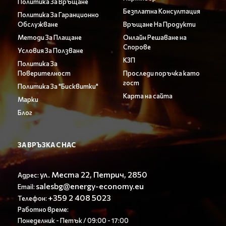
Политика За Връщане
Безплатна Консултация
Политика За Гаранционно
Обслужване
Връщане На Продукти
Методи За Плащане
Онлайн Решаване на
Спорове
Условия За Ползване
КЗП
Политика За
Поверителност
Проследи поръчка като
гост
Политика За "Бисквитки"
Карта на сайта
Марки
Блог
ЗА ВРЪЗКА С НАС
ул. Места 22, Петрич, 2850
Адрес:
salesbg@energy-economy.eu
Email:
+359 2 408 5023
Телефон:
Работно време:
Понеделник - Петък / 09:00 - 17:00