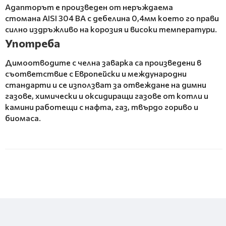
Адапторът е произведен от неръждаема
стомана AISI 304 BA с дебелина 0,4мм което го прави
силно издръжливо на корозия и високи температури.
Употреба
Димоотводите с челна заварка са произведени в
съответствие с Европейски и международни
стандарти и се използват за отвеждане на димни
газове, химически и оксидиращи газове от котли и
камини работещи с нафта, газ, твърдо гориво и
биомаса.