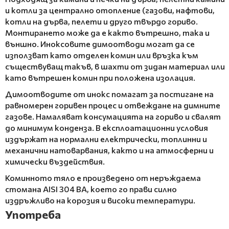
и котли за централно отопление (газови, нафтови,
котли на дърва, пелети и друго твърдо гориво.
Монтирането може да е както вътрешно, така и
външно. Иноксовите димоотводи могат да се
използват като отделен комин или връзка към
съществуващ такъв, в шахти от зидан материал или
като вътрешен комин при положена изолация.
Димоотводите от инокс помагат за постигане на
равномерен горивен процес и отвеждане на димните
газове. Намаляват консумацията на гориво и свалят
до минимум конденза. В експлоатационни условия
издържат на нормални електрически, топлинни и
механични натоварвания, както и на атмосферни и
химически въздействия.
Коминното тяло е произведено от неръждаема
стомана AISI 304 BA, което го прави силно
издръжливо на корозия и високи температури.
Употреба