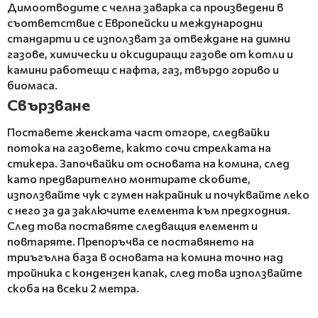
Димоотводите с челна заварка са произведени в
съответствие с Европейски и международни
стандарти и се използват за отвеждане на димни
газове, химически и оксидиращи газове от котли и
камини работещи с нафта, газ, твърдо гориво и
биомаса.
Свързване
Поставете женската част отгоре, следвайки
потока на газовете, както сочи стрелката на
стикера. Започвайки от основата на комина, след
като предварително монтирате скобите,
използвайте чук с гумен накрайник и почуквайте леко
с него за да заключите елемента към предходния.
След това поставяте следващия елемент и
повтаряте. Препоръчва се поставянето на
триъгълна база в основата на комина точно над
тройника с кондензен капак, след това използвайте
скоба на всеки 2 метра.