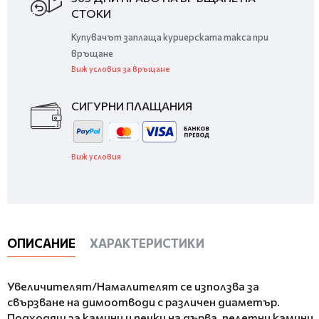
СТОКИ
Купувачът заплаща куриерската такса при
връщане
Виж условия за връщане
СИГУРНИ ПЛАЩАНИЯ
Виж условия
ОПИСАНИЕ
ХАРАКТЕРИСТИКИ
Увеличителят/Намалителят се използва за
свързване на димоотводи с различен диаметър.
Подходящ за камини и печки на дърва, пелетни камини