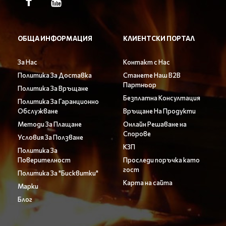
ОБЩА ИНФОРМАЦИЯ
КЛИЕНТСКИ ПОРТАЛ
За Нас
Контакт с Нас
Политика За Доставка
Станете Наш B2B
Партньор
Политика За Връщане
Безплатна Консултация
Политика За Гаранционно
Обслужване
Връщане На Продукти
Методи За Плащане
Онлайн Решаване на
Спорове
Условия За Ползване
КЗП
Политика За
Поверителност
Проследи поръчка като
гост
Политика За "Бисквитки"
Карта на сайта
Марки
Блог