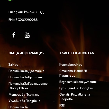
Енерджи Економи ООД
ЕИК: BG202292288
ОБЩА ИНФОРМАЦИЯ
КЛИЕНТСКИ ПОРТАЛ
За Нас
Контакт с Нас
Политика За Доставка
Станете Наш B2B
Партньор
Политика За Връщане
Безплатна Консултация
Политика За Гаранционно
Обслужване
Връщане На Продукти
Методи За Плащане
Онлайн Решаване на
Спорове
Условия За Ползване
КЗП
Политика За