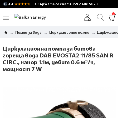
★★★★☆
Свържете се с нас: +359 2 408 5023
4.4
0
Помпи за вода
Циркулационни помпи
Циркулацио
Циркулационна помпа за битова
гореща вода DAB EVOSTA2 11/85 SAN R
CIRC., напор 1.1м, дебит 0.6 м³/ч,
мощност 7 W