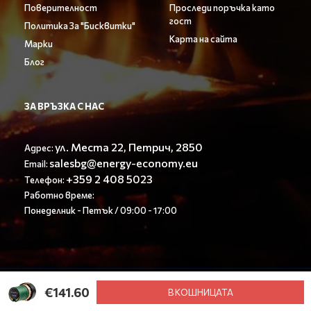
Поверителност
Проследи поръчка като
гост
Политика За "Бисквитки"
Карта на сайта
Марки
Блог
ЗА ВРЪЗКА С НАС
ул. Места 22, Петрич, 2850
Адрес:
salesbg@energy-economy.eu
Email:
+359 2 408 5023
Телефон:
Работно време:
Понеделник - Петък / 09:00 - 17:00
© Енерджи Економи ООД 2023. All rights reserved.
€141.60
В КОШНИЦАТА