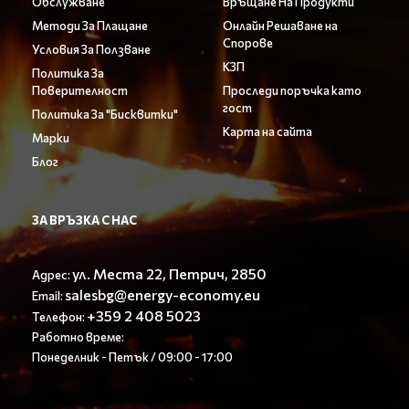
Обслужване
Връщане На Продукти
Методи За Плащане
Онлайн Решаване на
Спорове
Условия За Ползване
КЗП
Политика За
Поверителност
Проследи поръчка като
гост
Политика За "Бисквитки"
Карта на сайта
Марки
Блог
ЗА ВРЪЗКА С НАС
ул. Места 22, Петрич, 2850
Адрес:
salesbg@energy-economy.eu
Email:
+359 2 408 5023
Телефон:
Работно време:
Понеделник - Петък / 09:00 - 17:00