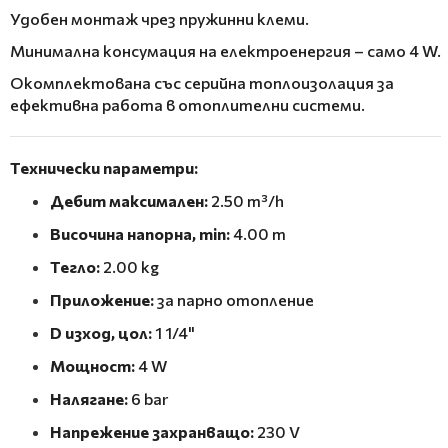
Удобен монтаж чрез пружинни клеми.
Минимална консумация на електроенергия – само 4 W.
Окомплектована със серийна топлоизолация за
ефективна работа в отоплителни системи.
Технически параметри:
Дебит максимален:
2.50 m³/h
Височина напорна, min:
4.00 m
Тегло:
2.00 kg
Приложение:
за парно отопление
D изход, цол:
1 1/4"
Мощност:
4 W
Налягане:
6 bar
Напрежение захранващо:
230 V