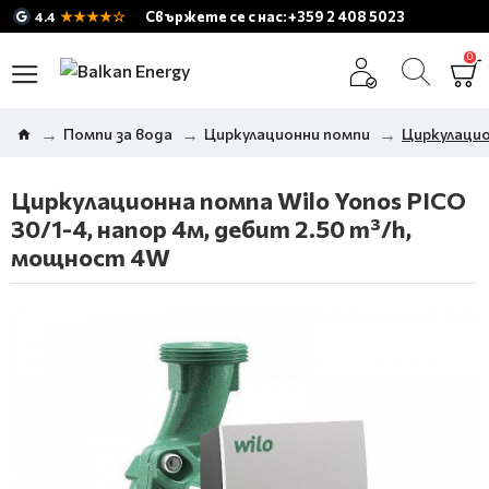
★★★★☆
Свържете се с нас: +359 2 408 5023
4.4
0
Помпи за вода
Циркулационни помпи
Циркулацио
Циркулационна помпа Wilo Yonos PICO
30/1-4, напор 4м, дебит 2.50 m³/h,
мощност 4W