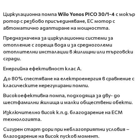
Циркулационна помпа
Wilo Yonos PICO 30/1-4
с мокър
ротор с резбово присъединяване, EC мотор с
автоматично адаптиране на мощността.
Предназначена за циркулационни системи за
отопление с гореща вода и за средноголеми
отоплителни инсталации в жилищни или търговски
сгради.
Енергийна ефективност клас A.
До 80% спестяване на електроенергия в сравнение с
класическите нерегулирани помпи.
Високоефективна помпа, подходяща за дву- до
шестфамилни жилища и малки обществени обекти.
Изключително висок к.п.д. благодарение на ECM
технологията.
Сигурен старт дори при неблагоприятни условия –
благодарение на висок пусков момент.