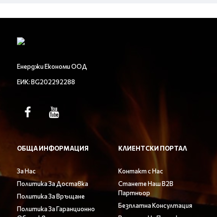
Енерджи Економи ООД
ЕИК: BG202292288
ОБЩА ИНФОРМАЦИЯ
КЛИЕНТСКИ ПОРТАЛ
За Нас
Контакт с Нас
Политика За Доставка
Станете Наш B2B
Партньор
Политика За Връщане
Безплатна Консултация
Политика За Гаранционно