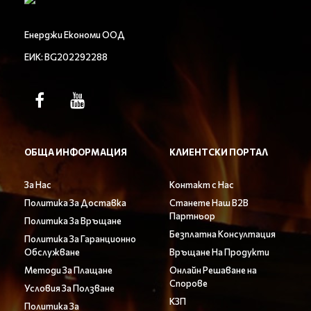
Енерджи Економи ООД
ЕИК: BG202292288
ОБЩА ИНФОРМАЦИЯ
КЛИЕНТСКИ ПОРТАЛ
За Нас
Контакт с Нас
Политика За Доставка
Станете Наш B2B
Партньор
Политика За Връщане
Безплатна Консултация
Политика За Гаранционно
Обслужване
Връщане На Продукти
Методи За Плащане
Онлайн Решаване на
Спорове
Условия За Ползване
КЗП
Политика За