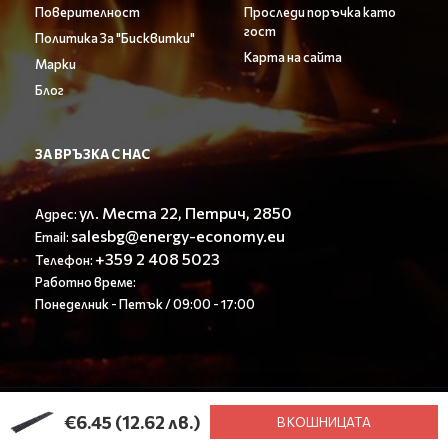
Поверителност
Проследи поръчка като
гост
Политика За "Бисквитки"
Карта на сайта
Марки
Блог
ЗА ВРЪЗКА С НАС
ул. Места 22, Петрич, 2850
Адрес:
salesbg@energy-economy.eu
Email:
+359 2 408 5023
Телефон:
Работно време:
Понеделник - Петък / 09:00 - 17:00
© Енерджи Економи ООД 2023. All rights reserved.
€6.45
(12.62 лв.)
В КОШНИЦАТА