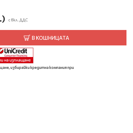
.)
с вкл. ДДС
В КОШНИЦАТА
щане, избирайки кредитна компания при