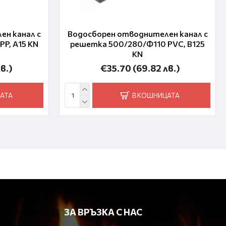
н канал с
Водосборен отводнителен канал с
P, A15 KN
решетка 500/280/Ф110 PVC, B125
KN
в.)
€35.70
(69.82 лв.)
АТА
В КОШНИЦАТА
ЗА ВРЪЗКА С НАС