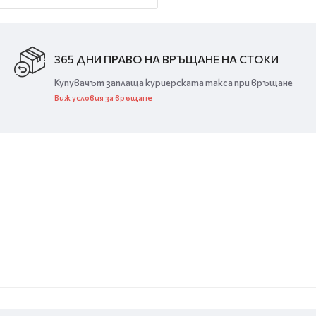
365 ДНИ ПРАВО НА ВРЪЩАНЕ НА СТОКИ
Купувачът заплаща куриерската такса при връщане
Виж условия за връщане