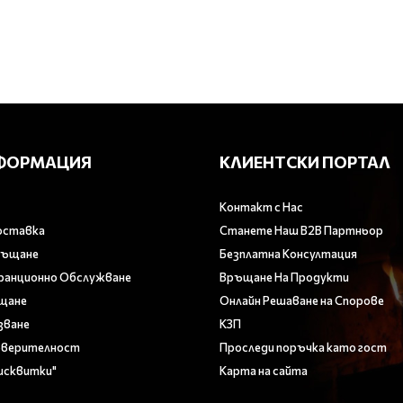
ФОРМАЦИЯ
КЛИЕНТСКИ ПОРТАЛ
Контакт с Нас
оставка
Станете Наш B2B Партньор
ръщане
Безплатна Консултация
аранционно Обслужване
Връщане На Продукти
ащане
Онлайн Решаване на Спорове
зване
КЗП
оверителност
Проследи поръчка като гост
Бисквитки"
Карта на сайта