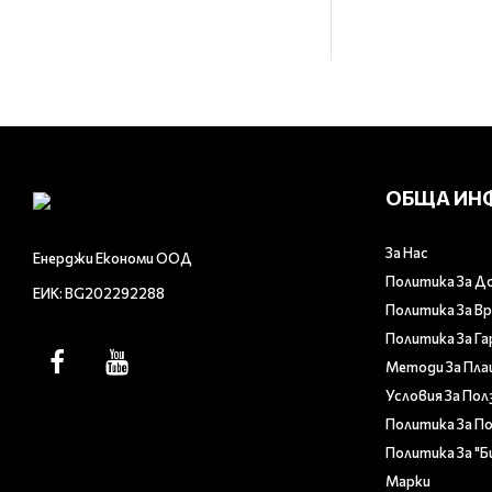
ОБЩА ИН
За Нас
Енерджи Економи ООД
Политика За Д
ЕИК: BG202292288
Политика За В
Политика За Г
Методи За Пл
Условия За Пол
Политика За П
Политика За "
Марки