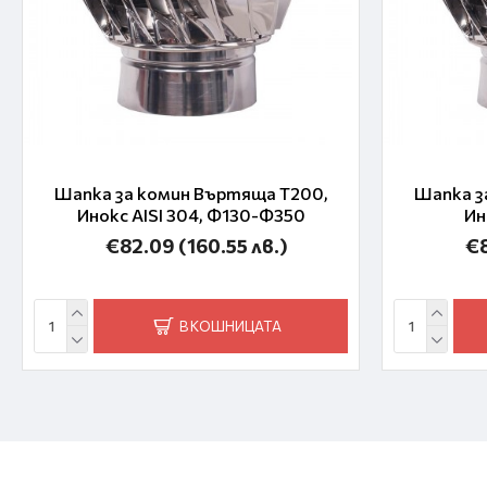
Шапка за комин Въртяща T200,
Шапка з
Инокс AISI 304, Ф130-Ф350
Ин
€82.09
(160.55 лв.)
€
В КОШНИЦАТА