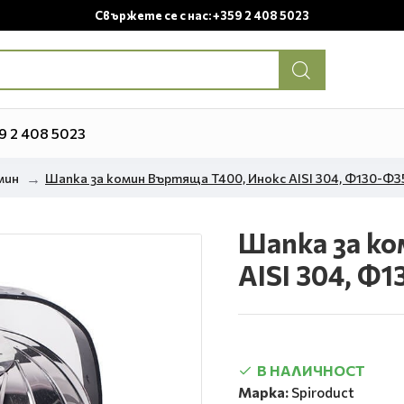
Свържете се с нас: +359 2 408 5023
9 2 408 5023
мин
Шапка за комин Въртяща T400, Инокс AISI 304, Ф130-Ф3
Шапка за ко
AISI 304, Ф1
В НАЛИЧНОСТ
Марка:
Spiroduct