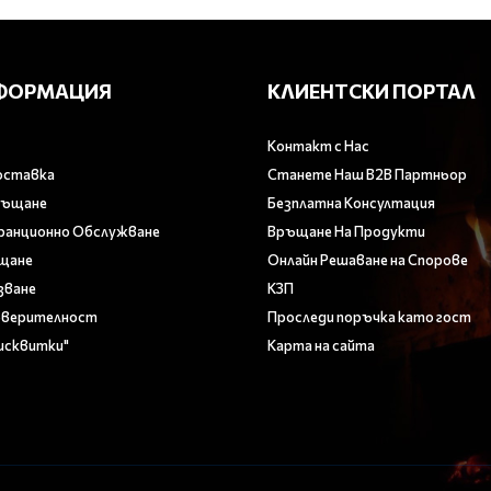
ФОРМАЦИЯ
КЛИЕНТСКИ ПОРТАЛ
Контакт с Нас
оставка
Станете Наш B2B Партньор
ръщане
Безплатна Консултация
аранционно Обслужване
Връщане На Продукти
ащане
Онлайн Решаване на Спорове
зване
КЗП
оверителност
Проследи поръчка като гост
Бисквитки"
Карта на сайта