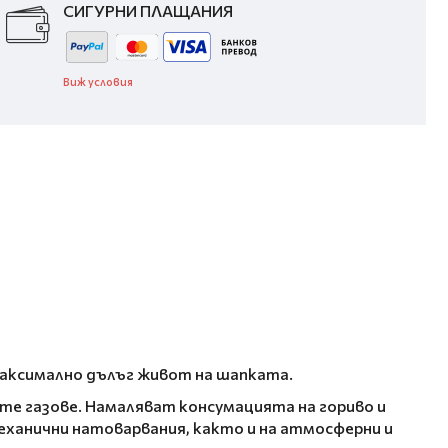
СИГУРНИ ПЛАЩАНИЯ
Виж условия
максимално дълъг живот на шапката.
те газове. Намаляват консумацията на гориво и
еханични натоварвания, както и на атмосферни и