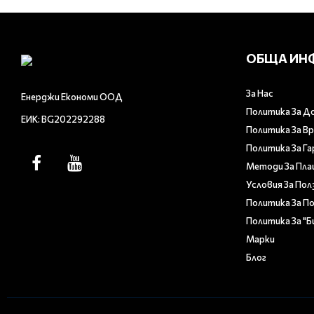
ОБЩА ИН
За Нас
Енерджи Економи ООД
Политика За Д
ЕИК: BG202292288
Политика За В
Политика За Г
Методи За Пл
Условия За Пол
Политика За П
Политика За "
Марки
Блог