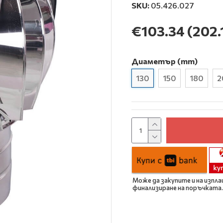
SKU:
05.426.027
€103.34
(202.
Диаметър (mm)
130
150
180
2
Може да закупите и на изпла
финализиране на поръчката.