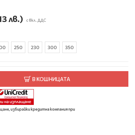
13 лв.)
с вкл. ДДС
00
250
230
300
350
В КОШНИЦАТА
щане, избирайки кредитна компания при