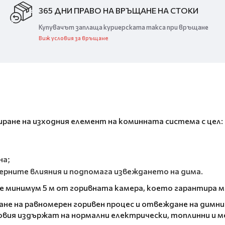
365 ДНИ ПРАВО НА ВРЪЩАНЕ НА СТОКИ
Купувачът заплаща куриерската такса при връщане
Виж условия за връщане
ране на изходния елемент на коминната система с цел:
на;
рните влияния и подпомага извеждането на дима.
ие минимум 5 м от горивната камера, което гарантира 
е на равномерен горивен процес и отвеждане на димни
овия издържат на нормални електрически, топлинни и м