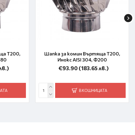
ща T200,
Шапка за комин Въртяща T200,
180
Инокс AISI 304, Ф200
лв.)
€93.90
(183.65 лв.)
АТА
В КОШНИЦАТА