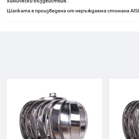
химически въздействия.
Шапката е произведена от неръждаема стомана AISI 