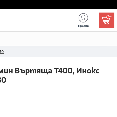
0
Профил
50
мин Въртяща T400, Инокс
30