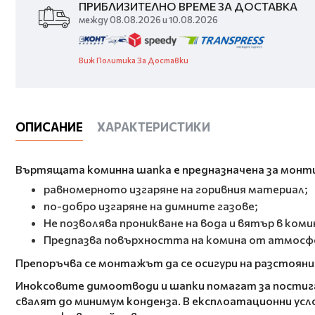
ПРИБЛИЗИТЕЛНО ВРЕМЕ ЗА ДОСТАВКА
между 08.08.2026 и 10.08.2026
Виж Политика За Доставки
ОПИСАНИЕ
ХАРАКТЕРИСТИКИ
Въртящата коминна шапка е предназначена за монти
равномерното изгаряне на горивния материал;
по-добро изгаряне на димните газове;
Не позволява проникване на вода и вятър в коми
Предпазва повърхността на комина от атмосфе
Препоръчва се монтажът да се осигури на разстоян
Иноксовите димоотводи и шапки помагат за постиган
свалят до минимум конденза. В експлоатационни усл