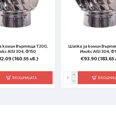
а комин Въртяща T200,
Шапка за комин Въртя
окс AISI 304, Ф150
Инокс AISI 304, Ф
82.09
(160.55 лв.)
€93.90
(183.65 
В КОШНИЦАТА
В КОШНИЦ