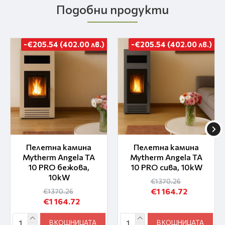
Подобни продукти
-€205.54 (402.00 лв.)
-€205.54 (402.00 лв.)
Пелетна камина
Пелетна камина
Mytherm Angela TA
Mytherm Angela TA
10 PRO бежова,
10 PRO сива, 10kW
10kW
€1 370.26
€1 164.72
€1 370.26
€1 164.72
В КОШНИЦАТА
В КОШНИЦАТА