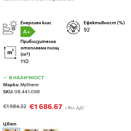
Енергиен клас
Ефективност (%)
92
A+
Приблизителна
отопляема площ
(m²)
110
В НАЛИЧНОСТ
Марка:
Mytherm
SKU:
08.441.098
€1 686.67
€1 984.32
с вкл. ДДС
Цвят