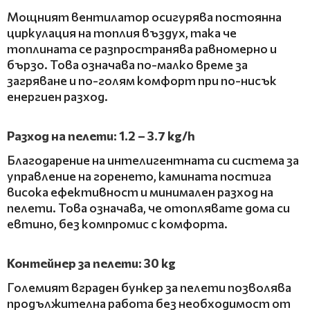
Мощният вентилатор осигурява постоянна
циркулация на топлия въздух, така че
топлината се разпространява равномерно и
бързо. Това означава по-малко време за
загряване и по-голям комфорт при по-нисък
енергиен разход.
Разход на пелети: 1.2 – 3.7 kg/h
Благодарение на интелигентната си система за
управление на горенето, камината постига
висока ефективност и минимален разход на
пелети. Това означава, че отоплявате дома си
евтино, без компромис с комфорта.
Контейнер за пелети: 30 kg
Големият вграден бункер за пелети позволява
продължителна работа без необходимост от