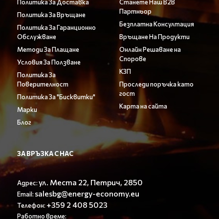
Политика За Доставка
Станете Наш B2B
Партньор
Политика За Връщане
Безплатна Консултация
Политика За Гаранционно
Обслужване
Връщане На Продукти
Методи За Плащане
Онлайн Решаване на
Спорове
Условия За Ползване
КЗП
Политика За
Поверителност
Проследи поръчка като
гост
Политика За "Бисквитки"
Карта на сайта
Марки
Блог
ЗА ВРЪЗКА С НАС
ул. Места 22, Петрич, 2850
Адрес:
salesbg@energy-economy.eu
Email:
+359 2 408 5023
Телефон:
Работно време: