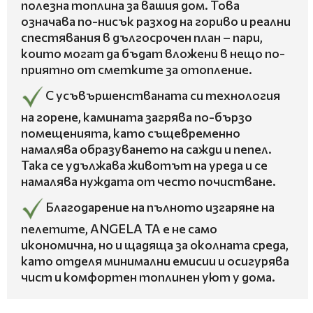
полезна топлина за вашия дом. Това
означава по-нисък разход на гориво и реални
спестявания в дългосрочен план – пари,
които могат да бъдат вложени в нещо по-
приятно от сметките за отопление.
С усъвършенстваната си технология
на горене, камината загрява по-бързо
помещенията, като същевременно
намалява образуването на сажди и пепел.
Така се удължава животът на уреда и се
намалява нуждата от често почистване.
Благодарение на пълното изгаряне на
пелетите, ANGELA TA е не само
икономична, но и щадяща за околната среда,
като отделя минимални емисии и осигурява
чист и комфортен топлинен уют у дома.