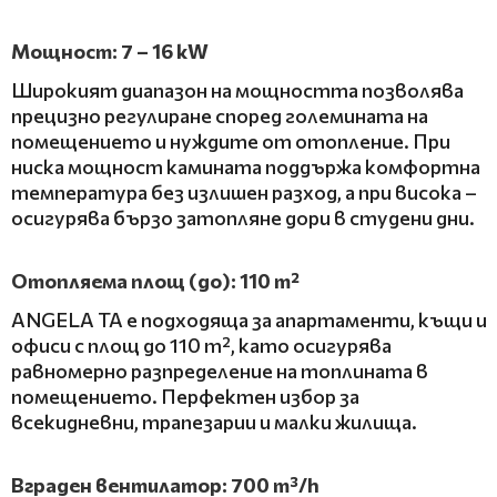
Мощност: 7 – 16 kW
Широкият диапазон на мощността позволява
прецизно регулиране според големината на
помещението и нуждите от отопление. При
ниска мощност камината поддържа комфортна
температура без излишен разход, а при висока –
осигурява бързо затопляне дори в студени дни.
Отопляема площ (до): 110 m²
ANGELA TA е подходяща за апартаменти, къщи и
офиси с площ до 110 m², като осигурява
равномерно разпределение на топлината в
помещението. Перфектен избор за
всекидневни, трапезарии и малки жилища.
Вграден вентилатор: 700 m³/h