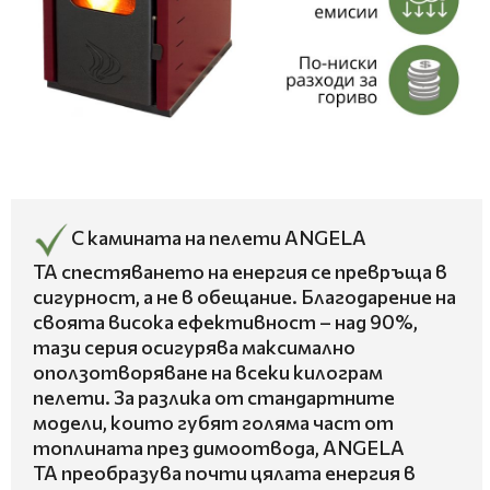
С камината на пелети ANGELA
TA спестяването на енергия се превръща в
сигурност, а не в обещание. Благодарение на
своята висока ефективност – над 90%,
тази серия осигурява максимално
оползотворяване на всеки килограм
пелети. За разлика от стандартните
модели, които губят голяма част от
топлината през димоотвода, ANGELA
TA преобразува почти цялата енергия в