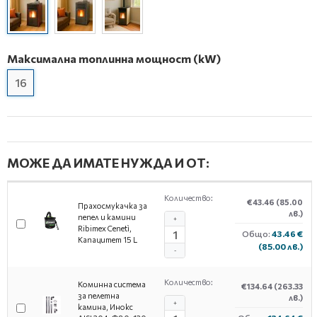
Максимална топлинна мощност (kW)
16
МОЖЕ ДА ИМАТЕ НУЖДА И ОТ:
Количество:
€43.46
(85.00
Прахосмукачка за
лв.)
пепел и камини
+
Ribimex Cenetì,
Общо:
43.46 €
Капацитет 15 L
(85.00 лв.)
-
Количество:
Коминна система
€134.64
(263.33
за пелетна
лв.)
+
камина, Инокс