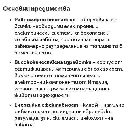
Основни предимства
Равномерно отопление
– оборудвана е с
всички необходими електронни и
електрически системи за безопасна и
стабилна работа, които гарантират
равномерно разпределение на топлината в
помещението.
Висококачествена изработка
– корпус от
сертифицирани материали с висока якост,
включително стоманени панели и
електронни компоненти от Италия,
гарантиращи дълъг експлоатационен
живот и надеждност.
Енергийна ефективност
– клас
A+
, напълно
съвместима с последните европейски
регулации за ниски емисии и екологична
работа.