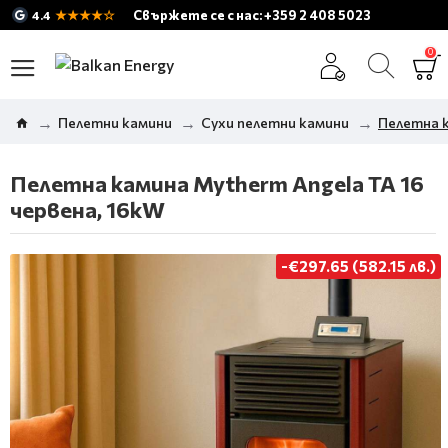
★★★★☆
Свържете се с нас: +359 2 408 5023
4.4
0
Пелетни камини
Сухи пелетни камини
Пелетна к
Пелетна камина Mytherm Angela TA 16
червена, 16kW
-€297.65 (582.15 лв.)