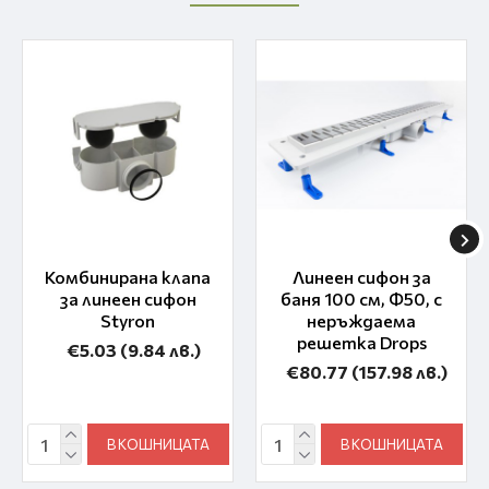
Комбинирана клапа
Линеен сифон за
за линеен сифон
баня 100 см, Ф50, с
Styron
неръждаема
решетка Drops
€5.03
(9.84 лв.)
€80.77
(157.98 лв.)
В КОШНИЦАТА
В КОШНИЦАТА