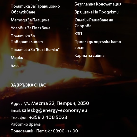
Безплатна Консултация
Политика За Гаранционно
Обслужване
Връщане На Продукти
Методи За Плащане
Онлайн Решаване на
Спорове
Условия За Ползване
КЗП
Политика За
Поверителност
Проследи поръчка като
гост
Политика За "Бисквитки"
Карта на сайта
Марки
Блог
ЗА ВРЪЗКА С НАС
ул. Места 22, Петрич, 2850
Адрес:
salesbg@energy-economy.eu
Email:
+359 2 408 5023
Телефон:
Работно време:
Понеделник - Петък / 09:00 - 17:00