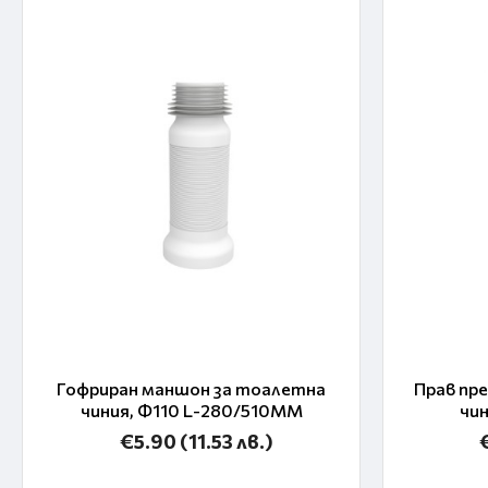
Гофриран маншон за тоалетна
Прав пр
чиния, Ф110 L-280/510MM
чи
€5.90
(11.53 лв.)