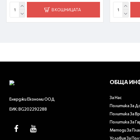
В КОШНИЦАТА
ОБЩА ИН
За Нас
Енерджи Економи ООД
Политика За Д
ЕИК: BG202292288
Политика За В
Политика За Г
Методи За Пл
Условия За Пол