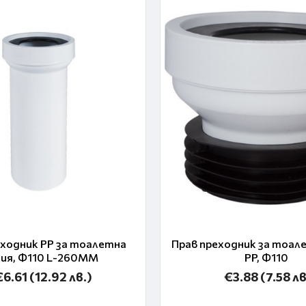
еходник PP за тоалетна
Прав преходник за тоал
ния, Ф110 L-260MM
PP, Ф110
€6.61
(12.92 лв.)
€3.88
(7.58 лв