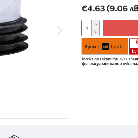
€4.63
(9.06 лв
Може да закупите и на изпла
финализиране на поръчката.