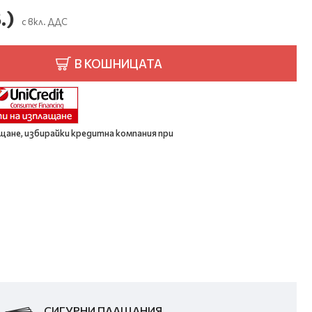
.)
с вкл. ДДС
В КОШНИЦАТА
щане, избирайки кредитна компания при
СИГУРНИ ПЛАЩАНИЯ