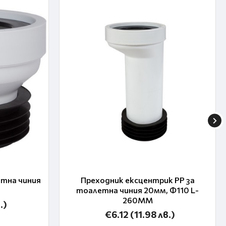
етна чиния
Преходник ексцентрик PP за
тоалетна чиния 20мм, Ф110 L-
260MM
.)
€6.12
(11.98 лв.)