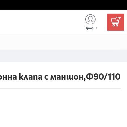
0
Профил
нна клапа с маншон,Ф90/110