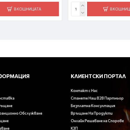
В КОШНИЦАТА
В КОШНИЦ
ФОРМАЦИЯ
КЛИЕНТСКИ ПОРТАЛ
Контакт с Нас
оставка
Станете Наш B2B Партньор
ръщане
Безплатна Консултация
аранционно Обслужване
Връщане На Продукти
ащане
Онлайн Решаване на Спорове
зване
КЗП