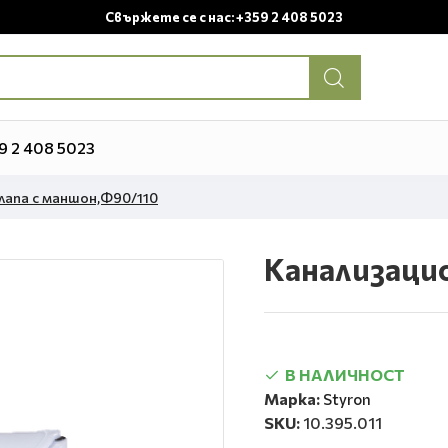
Свържете се с нас: +359 2 408 5023
9 2 408 5023
лапа с маншон,Ф90/110
Канализацио
В НАЛИЧНОСТ
Марка:
Styron
SKU:
10.395.011