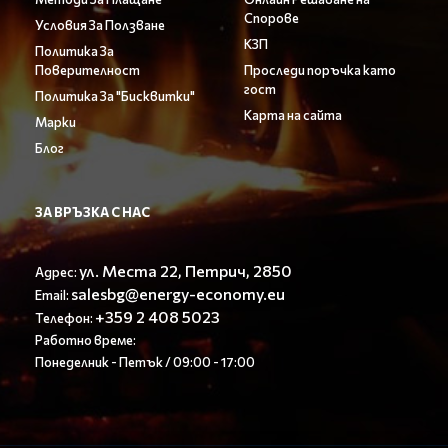
Спорове
Условия За Ползване
КЗП
Политика За
Поверителност
Проследи поръчка като
гост
Политика За "Бисквитки"
Карта на сайта
Марки
Блог
ЗА ВРЪЗКА С НАС
ул. Места 22, Петрич, 2850
Адрес:
salesbg@energy-economy.eu
Email:
+359 2 408 5023
Телефон:
Работно време:
Понеделник - Петък / 09:00 - 17:00