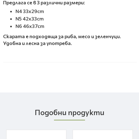
Предлага се в 3 различни размери:
N4 33x29cm
N5 42x33cm
N6 46x37cm
Скарата е подходяща за риба, месо и зеленчуци.
Удобна и лесна за употреба.
Подобни продукти