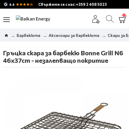
★★★★☆
Свържете се с нас: +359 2 408 5023
4.4
0
Барбекюта
Аксесоари за барбекюта
Скари за 
Гръцка скара за барбекю Bonne Grill N6
46x37cm - незалепващо покритие