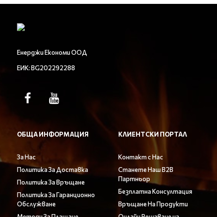
Енерджи Економи ООД
ЕИК: BG202292288
ОБЩА ИНФОРМАЦИЯ
КЛИЕНТСКИ ПОРТАЛ
За Нас
Контакт с Нас
Политика За Доставка
Станете Наш B2B
Партньор
Политика За Връщане
Безплатна Консултация
Политика За Гаранционно
Обслужване
Връщане На Продукти
Методи За Плащане
Онлайн Решаване на