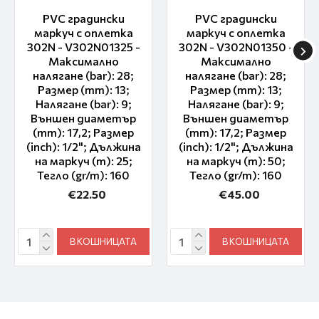
PVC градински
PVC градински
маркуч с оплетка
маркуч с оплетка
302N - V302N01325 -
302N - V302N01350 -
Максимално
Максимално
налягане (bar): 28;
налягане (bar): 28;
Размер (mm): 13;
Размер (mm): 13;
Налягане (bar): 9;
Налягане (bar): 9;
Външен диаметър
Външен диаметър
(mm): 17,2; Размер
(mm): 17,2; Размер
(inch): 1/2"; Дължина
(inch): 1/2"; Дължина
на маркуч (m): 25;
на маркуч (m): 50;
Тегло (gr/m): 160
Тегло (gr/m): 160
€22.50
€45.00
В КОШНИЦАТА
В КОШНИЦАТА