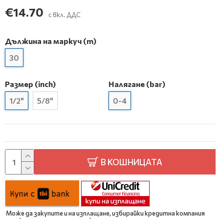
€14.70
с вкл. ДДС
Дължина на маркуч (m)
30
Размер (inch)
Налягане (bar)
1/2"
5/8"
0-4
В КОШНИЦАТА
Може да закупите и на изплащане, избирайки кредитна компания