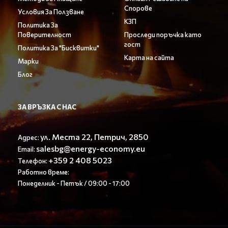
Спорове
Условия За Ползване
КЗП
Политика За
Поверителност
Проследи поръчка като
гост
Политика За "Бисквитки"
Карта на сайта
Марки
Блог
ЗА ВРЪЗКА С НАС
ул. Места 22, Петрич, 2850
Адрес:
salesbg@energy-economy.eu
Email:
+359 2 408 5023
Телефон:
Работно време:
Понеделник - Петък / 09:00 - 17:00