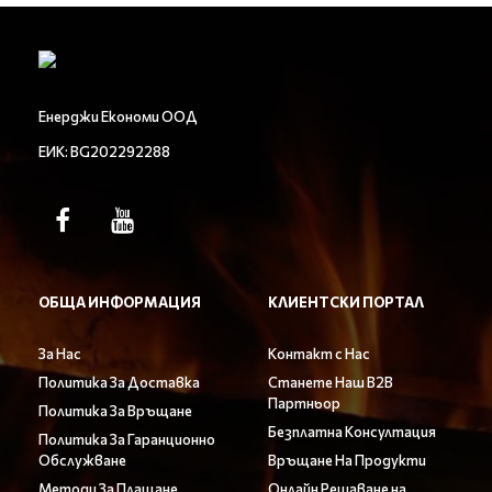
Енерджи Економи ООД
ЕИК: BG202292288
ОБЩА ИНФОРМАЦИЯ
КЛИЕНТСКИ ПОРТАЛ
За Нас
Контакт с Нас
Политика За Доставка
Станете Наш B2B
Партньор
Политика За Връщане
Безплатна Консултация
Политика За Гаранционно
Обслужване
Връщане На Продукти
Методи За Плащане
Онлайн Решаване на