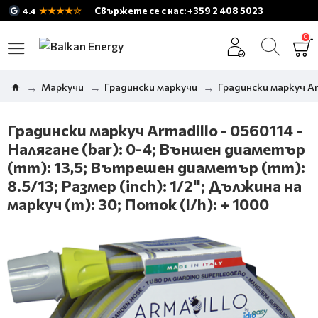
★★★★☆
Свържете се с нас: +359 2 408 5023
4.4
0
Маркучи
Градински маркучи
Градински маркуч Arm
Градински маркуч Armadillo - 0560114 -
Налягане (bar): 0-4; Външен диаметър
(mm): 13,5; Вътрешен диаметър (mm):
8.5/13; Размер (inch): 1/2"; Дължина на
маркуч (m): 30; Поток (l/h): + 1000