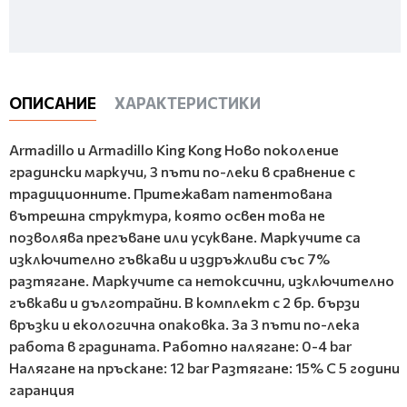
ОПИСАНИЕ
ХАРАКТЕРИСТИКИ
Armadillo и Armadillo King Kong Ново поколение
градински маркучи, 3 пъти по-леки в сравнение с
традиционните. Притежават патентована
вътрешна структура, която освен това не
позволява прегъване или усукване. Маркучите са
изключително гъвкави и издръжливи със 7%
разтягане. Маркучите са нетоксични, изключително
гъвкави и дълготрайни. В комплект с 2 бр. бързи
връзки и екологична опаковка. За 3 пъти по-лека
работа в градината. Работно налягане: 0-4 bar
Налягане на пръскане: 12 bar Разтягане: 15% С 5 години
гаранция