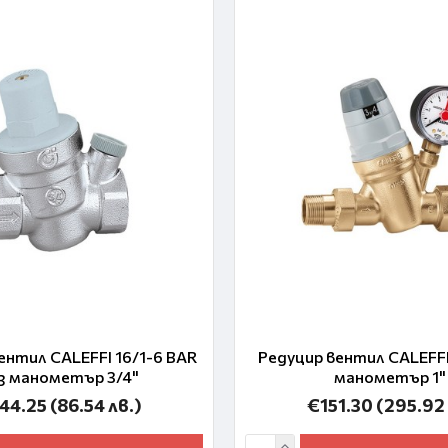
ентил CALEFFI 16/1-6 BAR
Редуцир вентил CALEFFI 
з манометър 3/4"
манометър 1"
44.25
(86.54 лв.)
€151.30
(295.92 