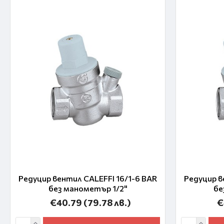
Редуцир вентил CALEFFI 16/1-6 BAR
Редуцир в
без манометър 1/2"
бе
€40.79
(79.78 лв.)
€