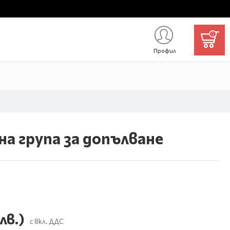
0
Профил
а група за допълване
лв.)
с вкл. ДДС