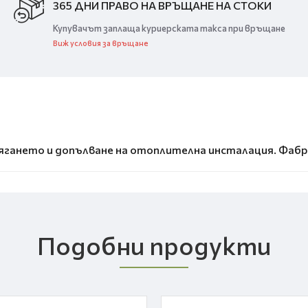
365 ДНИ ПРАВО НА ВРЪЩАНЕ НА СТОКИ
Купувачът заплаща куриерската такса при връщане
Виж условия за връщане
гането и допълване на отоплителна инсталация. Фабрич
Подобни продукти