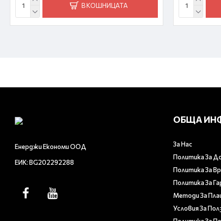
В КОШНИЦАТА
ОБЩА ИН
За Нас
Енерджи Економи ООД
Политика За Д
ЕИК: BG202292288
Политика За В
Политика За Г
Методи За Пл
Условия За Пол