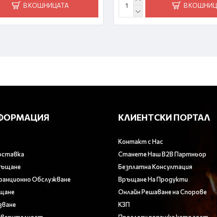
В КОШНИЦАТА
В КОШНИЦ
ФОРМАЦИЯ
КЛИЕНТСКИ ПОРТАЛ
Контакт с Нас
оставка
Станете Наш B2B Партньор
ръщане
Безплатна Консултация
аранционно Обслужване
Връщане На Продукти
ащане
Онлайн Решаване на Спорове
зване
КЗП