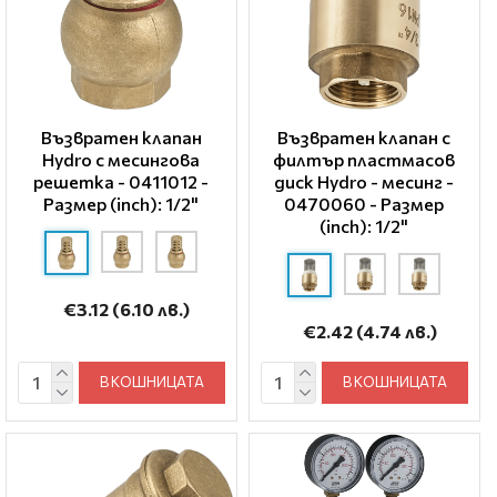
Възвратен клапан
Възвратен клапан с
Hydro с месингова
филтър пластмасов
решетка - 0411012 -
диск Hydro - месинг -
Размер (inch): 1/2"
0470060 - Размер
(inch): 1/2"
€3.12
(6.10 лв.)
€2.42
(4.74 лв.)
В КОШНИЦАТА
В КОШНИЦАТА