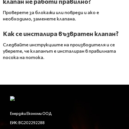
клапан не работи правилно?
Проверете за блокажи или повреди и ако е
необходимо, заменете клапана.
Как се инсталира възвратен клапан?
Следвайте инструкциите на производителя и се
уверете, че клапанът е инсталиран в правилната
посока на потока.
Енерджи Економи ООД
ЕИК: BG202292288