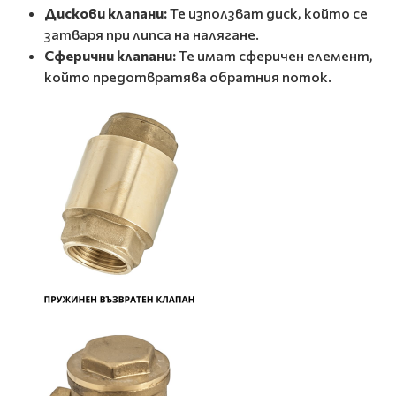
Дискови клапани:
Те използват диск, който се
затваря при липса на налягане.
Сферични клапани:
Те имат сферичен елемент,
който предотвратява обратния поток.