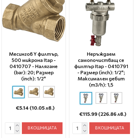
Месингов Y филтър,
Неръждаем
500 микрона Itap -
самопочистващ се
0410707 - Налягане
филтър Itap - 0410791
(bar): 20; Размер
- Размер (inch): 1/2";
(inch): 1/2"
Максимален дебит
(m3/h): 1,5
€5.14
(10.05 лв.)
€115.99
(226.86 лв.)
В КОШНИЦАТА
В КОШНИЦАТА