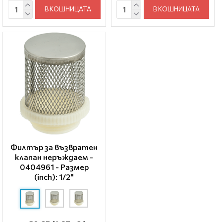
В КОШНИЦАТА
В КОШНИЦАТА
Филтър за възвратен
клапан неръждаем -
0404961 - Размер
(inch): 1/2"