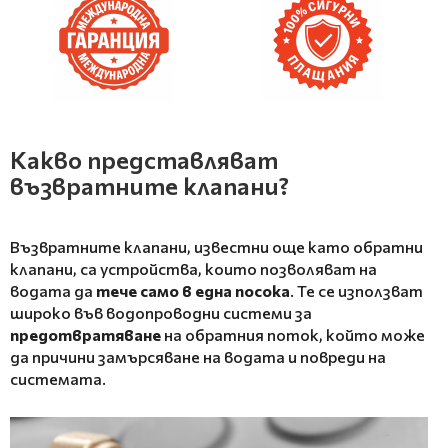
Какво представляват
възвратните клапани?
Възвратните клапани, известни още като обратни
клапани, са устройства, които позволяват на
водата да
тече само в една посока
. Те се използват
широко във водопроводни системи за
предотвратяване
на обратния поток, който може
да причини замърсяване на водата и повреди на
системата.