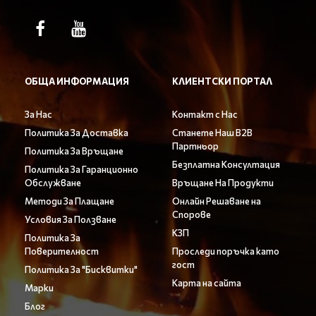
ОБЩА ИНФОРМАЦИЯ
КЛИЕНТСКИ ПОРТАЛ
За Нас
Контакт с Нас
Политика За Доставка
Станете Наш B2B
Партньор
Политика За Връщане
Безплатна Консултация
Политика За Гаранционно
Обслужване
Връщане На Продукти
Методи За Плащане
Онлайн Решаване на
Спорове
Условия За Ползване
КЗП
Политика За
Поверителност
Проследи поръчка като
гост
Политика За "Бисквитки"
Карта на сайта
Марки
Блог