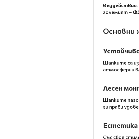
въздействия
големият –
Ф
Основни 
Устойчиво
Шапките са и
атмосферни вл
Лесен мон
Шапките пагод
ги прави удобе
Естетика 
Със своя стил