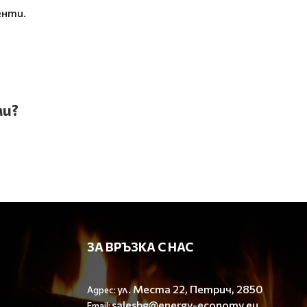
енти.
ми?
ЗА ВРЪЗКА С НАС
ул. Места 22, Петрич, 2850
Адрес:
salesbg@energy-economy.eu
Email: