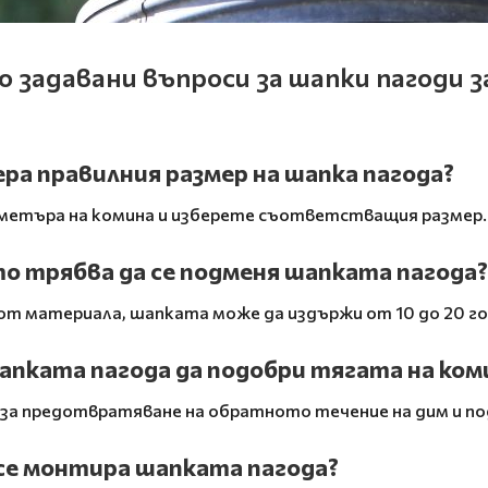
 задавани въпроси за шапки пагоди з
ера правилния размер на шапка пагода?
метъра на комина и изберете съответстващия размер.
то трябва да се подменя шапката пагода?
от материала, шапката може да издържи от 10 до 20 го
апката пагода да подобри тягата на ком
 за предотвратяване на обратното течение на дим и п
 се монтира шапката пагода?