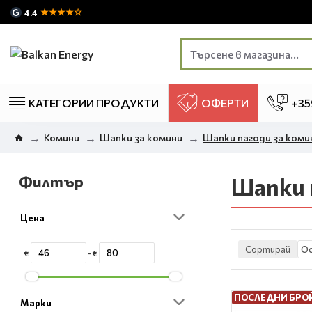
★★★★☆
4.4
КАТЕГОРИИ ПРОДУКТИ
ОФЕРТИ
+35
Комини
Шапки за комини
Шапки пагоди за коми
Филтър
Шапки 
Цена
Сортирай
€
- €
ПОСЛЕДНИ БРО
Марки