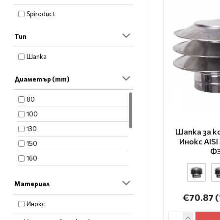
Spiroduct
Тип
Шапка
Диаметър (mm)
80
100
130
Шапка за к
Инокс AISI
150
Ф
160
180
Материал
200
€70.87
(
230
Инокс
250