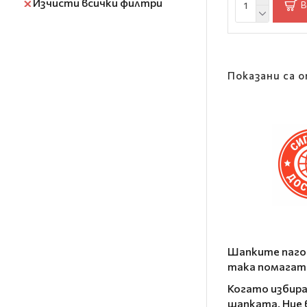
Изчисти всички филтри
В
300
350
Показани са о
Шапките пагод
така помагат
Когато избира
шапката. Ние 