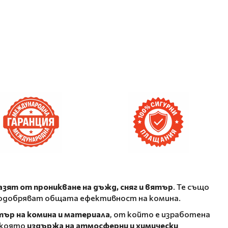
азят от проникване на дъжд, сняг и вятър
. Те също
подобряват общата ефективност на комина.
ър на комина и материала
, от който е изработена
, която
издържа на атмосферни и химически