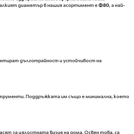
-малкият диаметър в нашия асортимент е
Ф80
, а най-
антират дълготрайност и устойчивост на
нструменти. Поддръжката им също е минимална, което
асят за цялостната визия на дома. Освен това, са