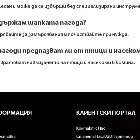
сен и може да се извърши без специализирани инструм
ддържам шапката пагода?
рявайте за замърсявания и почиствайте при нужда.
агоди предпазват ли от птици и насеко
вратяват навлизането на птици и насекоми в комина.
ФОРМАЦИЯ
КЛИЕНТСКИ ПОРТАЛ
Контакт с Нас
оставка
Станете Наш B2B Партньор