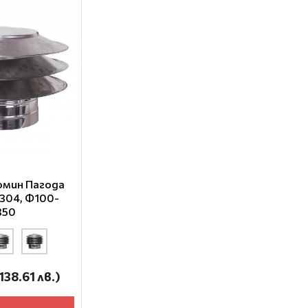
омин Пагода
 304, Ф100-
350
138.61 лв.)