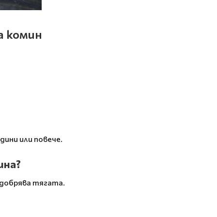
а комин
дини или повече.
ина?
одобрява тягата.