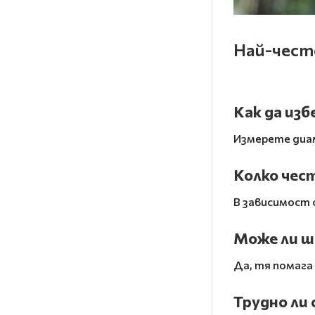
Най-често
Как да изб
Измерете диа
Колко чес
В зависимост 
Може ли ш
Да, тя помага
Трудно ли