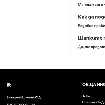
Монтажът е ле
Как да по
Редовно прове
Шапките п
Да, те предот
ОБЩА ИН
За Нас
Енерджи Економи ООД
Политика За Д
ЕИК: BG202292288