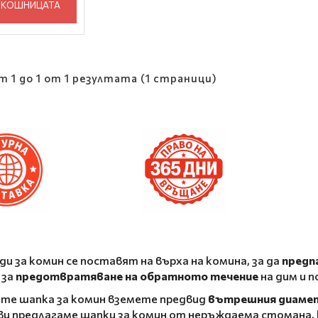
 КОШНИЦАТА
т 1 до 1 от 1 резултата (1 страници)
и за комин се поставят на върха на комина, за да
предп
 за
предотвратяване на обратното течение
на дим и 
те шапка за комин вземете предвид
вътрешния диамет
ви предлагаме шапки за комин от неръждаема стомана