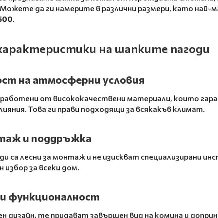
. Можете да ги намерите в различни размери, като най
500
.
характеристики на шапките пагоди
ст на атмосферни условия
зработени от висококачествени материали, които гар
ияния. Това ги прави подходящи за всякакъв климат.
таж и поддръжка
и са лесни за монтаж и не изискват специализирани и
н избор за всеки дом.
и функционалност
ен дизайн, те придават завършен вид на комина и доприн