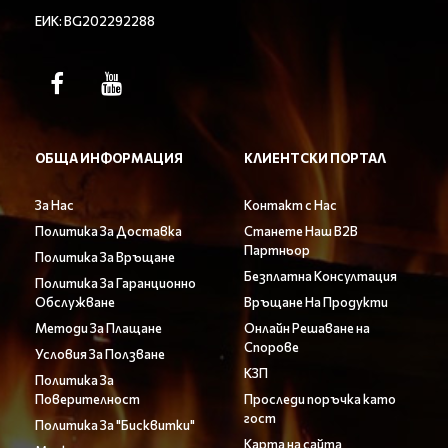
ЕИК: BG202292288
ОБЩА ИНФОРМАЦИЯ
КЛИЕНТСКИ ПОРТАЛ
За Нас
Контакт с Нас
Политика За Доставка
Станете Наш B2B
Партньор
Политика За Връщане
Безплатна Консултация
Политика За Гаранционно
Обслужване
Връщане На Продукти
Методи За Плащане
Онлайн Решаване на
Спорове
Условия За Ползване
КЗП
Политика За
Поверителност
Проследи поръчка като
гост
Политика За "Бисквитки"
Карта на сайта